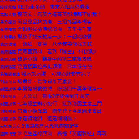
REITs走多頭 未來六個月仍看漲
投資焦點
蔡英文：馬英九連菁英那塊都不如我！
焦點人物
阿公級品牌抗老 三招抓回年輕客
產業風雲
全聯開拔搶傳統市場 五年拚千家
產業風雲
幫孩子找天賦第一步：一起吃晚餐
人物專訪
一張紙一支筆 八步驟帶你找天賦
商周書摘
民眾要資料 看到「機密」不用卻步
商周話題
破落小鎮 翻身中國第二賺風景區
商周話題
貶值猛藥拉高能源價 日本沒在怕
商周話題
喝水就水腫 可能心肝腎有病？
名醫談養生
認識誰，比你是誰更重要！
封面故事
李開復稱霸微博 粉絲四千萬全球第一
封面故事
一人公司 營收3年從零到千萬元
封面故事
七年級生辦小旅行 紅到跨國生意上門
封面故事
只賣小額保單 兩年登上百萬圓桌會員
封面故事
你是領袖獅 還是懶懶熊？
封面故事
5個讓履歷見光死的關鍵字
戒掉爛英文
羊毛生產線回流 高檔「英國製造」再現
國際視窗