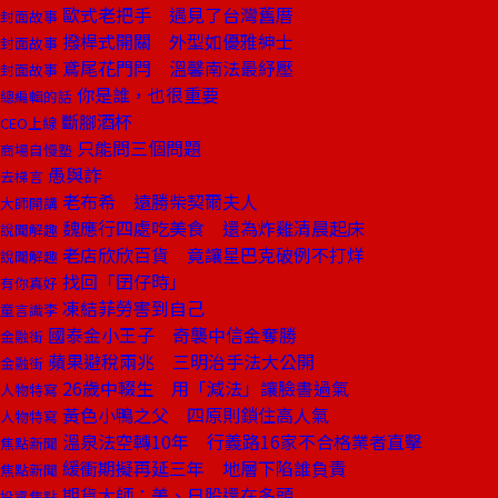
歐式老把手 遇見了台灣舊厝
封面故事
撥桿式開關 外型如優雅紳士
封面故事
鳶尾花門閂 溫馨南法最紓壓
封面故事
你是誰，也很重要
總編輯的話
斷腳酒杯
CEO上線
只能問三個問題
商場自慢塾
愚與詐
去梯言
老布希 遠勝柴契爾夫人
大師開講
魏應行四處吃美食 還為炸雞清晨起床
說聞解趣
老店欣欣百貨 竟讓星巴克破例不打烊
說聞解趣
找回「囝仔時」
有你真好
凍結菲勞害到自己
童言識李
國泰金小王子 奇襲中信金奪勝
金融街
蘋果避稅兩兆 三明治手法大公開
金融街
26歲中輟生 用「減法」讓臉書過氣
人物特寫
黃色小鴨之父 四原則鎖住高人氣
人物特寫
溫泉法空轉10年 行義路16家不合格業者直擊
焦點新聞
緩衝期擬再延三年 地層下陷誰負責
焦點新聞
期貨大師：美、日股還在多頭
投資焦點