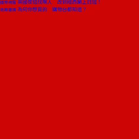
英國夜班找嘸人 改到紐西蘭上日班！
國際視窗
為何你想買的 購物台都知道？
商周書摘