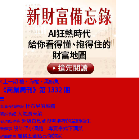
上一期
槍．海權．黑鮪魚
《商業周刊》第 1332 期
杜布尼的城牆
董事長嬉遊記
大氣廣東菜
饕姊食記
超級白鳥號與雪地裡的草間彌生
發現酷建築
設計師小酒館 專賣泰式下酒菜
新鮮事
風格五金點亮你的家
封面故事