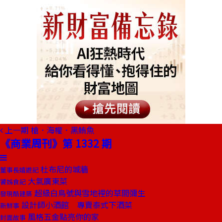
上一期
槍．海權．黑鮪魚
《商業周刊》第 1332 期
杜布尼的城牆
董事長嬉遊記
大氣廣東菜
饕姊食記
超級白鳥號與雪地裡的草間彌生
發現酷建築
設計師小酒館 專賣泰式下酒菜
新鮮事
風格五金點亮你的家
封面故事