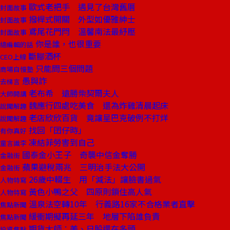
歐式老把手 遇見了台灣舊厝
封面故事
撥桿式開關 外型如優雅紳士
封面故事
鳶尾花門閂 溫馨南法最紓壓
封面故事
你是誰，也很重要
總編輯的話
斷腳酒杯
CEO上線
只能問三個問題
商場自慢塾
愚與詐
去梯言
老布希 遠勝柴契爾夫人
大師開講
魏應行四處吃美食 還為炸雞清晨起床
說聞解趣
老店欣欣百貨 竟讓星巴克破例不打烊
說聞解趣
找回「囝仔時」
有你真好
凍結菲勞害到自己
童言識李
國泰金小王子 奇襲中信金奪勝
金融街
蘋果避稅兩兆 三明治手法大公開
金融街
26歲中輟生 用「減法」讓臉書過氣
人物特寫
黃色小鴨之父 四原則鎖住高人氣
人物特寫
溫泉法空轉10年 行義路16家不合格業者直擊
焦點新聞
緩衝期擬再延三年 地層下陷誰負責
焦點新聞
期貨大師：美、日股還在多頭
投資焦點