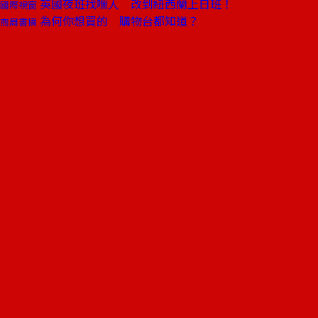
英國夜班找嘸人 改到紐西蘭上日班！
國際視窗
為何你想買的 購物台都知道？
商周書摘