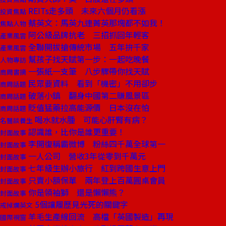
REITs走多頭 未來六個月仍看漲
投資焦點
蔡英文：馬英九連菁英那塊都不如我！
焦點人物
阿公級品牌抗老 三招抓回年輕客
產業風雲
全聯開拔搶傳統市場 五年拚千家
產業風雲
幫孩子找天賦第一步：一起吃晚餐
人物專訪
一張紙一支筆 八步驟帶你找天賦
商周書摘
民眾要資料 看到「機密」不用卻步
商周話題
破落小鎮 翻身中國第二賺風景區
商周話題
貶值猛藥拉高能源價 日本沒在怕
商周話題
喝水就水腫 可能心肝腎有病？
名醫談養生
認識誰，比你是誰更重要！
封面故事
李開復稱霸微博 粉絲四千萬全球第一
封面故事
一人公司 營收3年從零到千萬元
封面故事
七年級生辦小旅行 紅到跨國生意上門
封面故事
只賣小額保單 兩年登上百萬圓桌會員
封面故事
你是領袖獅 還是懶懶熊？
封面故事
5個讓履歷見光死的關鍵字
戒掉爛英文
羊毛生產線回流 高檔「英國製造」再現
國際視窗