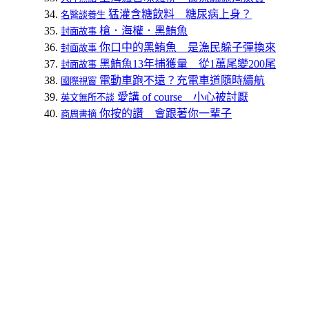
猛灌含糖飲料 糖尿病上身？
名醫談養生
槍．海權．黑鮪魚
封面故事
你口中的黑鮪魚 是漁民躲子彈換來
封面故事
黑鮪魚13年捕獲量 從1萬尾變200尾
封面故事
電動車跑不遠？充電車道隨時續航
國際視窗
愛講 of course 小心被討厭
英文無所不談
你按的讚 會跟著你一輩子
商周書摘