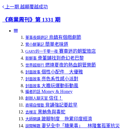
上一期
越顛覆越成功
《商業周刊》第 1331 期
烏鎮有個戲劇節
董事長嬉遊記
簡單老味道
嘗小鮮筆記
賽車迷的朝聖旅店
GARY的一千零一夜
骨董鋪找到奇幻老巴黎
新鮮事
燃燒夏夜的熱血銅管樂節
世界超旅行
個性小配件 大優雅
封面故事
亮色系性感小派對
封面故事
大膽玩運動街動風
封面故事
Money & Honey
編者的話
信任！
創辦人聊天室
背誦強記要趁早
商場自慢塾
黑鮪魚與毒蛇
去梯言
跛腳制度 拖累印度經濟
大師開講
妻兒全中「糖果毒」 林隆奮孤軍抗災
說聞解趣