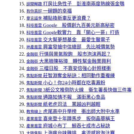
打房比急性子 彭淮南兩度熱線張金鶚
說聞解趣
一碗麵的幸福
有你真好
補貼換新車反更浪費？
童言識李
Google 股價創九百美元新高秘密
科技風雲
Google軟實力 靠「開心一哥」打造
科技風雲
交大幫夢想基金 最愛生醫電子
科技風雲
興富發搶中信總部 先比喊價氣勢
地產風雲
行情與景氣脫鉤 股市泡沫再起？
金融街
大黑臉陳裕璋 轉性幫金融業興利
金融街
三檔日股 不靠安倍強心針照樣衝
金融街
莊智淵奪金秘訣：相同動作重複練
焦點新聞
小心！你24小時都在吃毒澱粉
焦點新聞
3紙公文推倒防火線 衛生署長快做三件事
焦點新聞
通路知情不報 滿街黑心食品
焦點新聞
紙老虎司法 罵越凶判越輕
焦點新聞
虎尾高中升學榜 衝出師大附中水準
教育線上
喜來登十年蹲馬步 扳倒晶華稱王
產業風雲
府城小布丁 鯨吞七成市占秘訣
產業風雲
上海瘋台味雞排 禽流感掀淘汰賽
大陸焦點