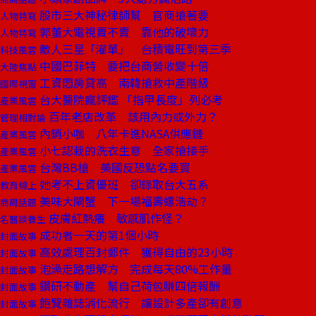
股市三大神秘律師幫 官商搶著要
人物特寫
郭董大電視賣不賣 靠他的破壞力
人物特寫
敵人三星「灌單」 台積電旺到第三季
科技風雲
中國巴菲特 要把台商營收變十倍
大陸焦點
工資悶房貸高 南韓搶救中產階級
國際視窗
台大醫院瘋評鑑 「指甲長度」列必考
產業風雲
百年老店改革 該用內力或外力？
管理相對論
內銷小咖 八年卡進NASA供應鏈
產業風雲
小七認栽的洗衣生意 全家搶接手
產業風雲
台灣BB槍 美國反恐點名要買
產業風雲
她考不上資優班 卻錄取台大五系
教育線上
美味大閘蟹 下一場福壽螺浩劫？
商周話題
皮膚紅熱癢 敏感肌作怪？
名醫談養生
成功者一天的第1個小時
封面故事
高效處理百封郵件 獲得自由的23小時
封面故事
泡澡走路想解方 完成每天80%工作量
封面故事
鑽研不動產 幫自己荷包賺四倍報酬
封面故事
飽覽雜誌消化流行 讓設計多產卻有創意
封面故事