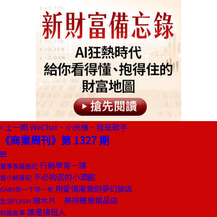
上一期
WeChat、小米機、我是歌手
《商業周刊》第 1327 期
行銷學第一課
董事長嬉遊記
不必拘泥的小酒館
嘗小鮮筆記
用愛情灌溉的夢幻旅店
GARY的一千零一夜
廢木片 美得搬進精品店
生活FLASH
誰是接班人
封面故事