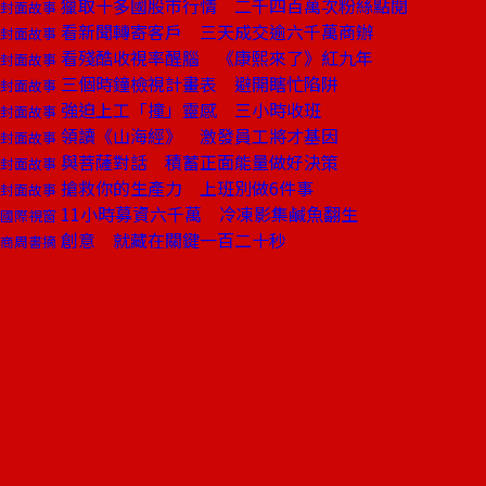
獵取十多國股市行情 二千四百萬次粉絲點閱
封面故事
看新聞轉寄客戶 三天成交逾六千萬商辦
封面故事
看殘酷收視率醒腦 《康熙來了》紅九年
封面故事
三個時鐘檢視計畫表 避開瞎忙陷阱
封面故事
強迫上工「撞」靈感 三小時收班
封面故事
領讀《山海經》 激發員工將才基因
封面故事
與菩薩對話 積蓄正面能量做好決策
封面故事
搶救你的生產力 上班別做6件事
封面故事
11小時募資六千萬 冷凍影集鹹魚翻生
國際視窗
創意 就藏在關鍵一百二十秒
商周書摘