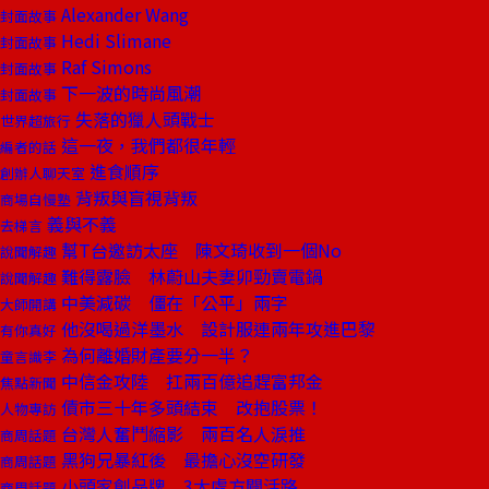
Alexander Wang
封面故事
Hedi Slimane
封面故事
Raf Simons
封面故事
下一波的時尚風潮
封面故事
失落的獵人頭戰士
世界超旅行
這一夜，我們都很年輕
編者的話
進食順序
創辦人聊天室
背叛與盲視背叛
商場自慢塾
義與不義
去梯言
幫T台邀訪太座 陳文琦收到一個No
說聞解趣
難得露臉 林蔚山夫妻卯勁賣電鍋
說聞解趣
中美減碳 僵在「公平」兩字
大師開講
他沒喝過洋墨水 設計服連兩年攻進巴黎
有你真好
為何離婚財產要分一半？
童言識李
中信金攻陸 扛兩百億追趕富邦金
焦點新聞
債市三十年多頭結束 改抱股票！
人物專訪
台灣人奮鬥縮影 兩百名人淚推
商周話題
黑狗兄暴紅後 最擔心沒空研發
商周話題
小頭家創品牌 3大處方闢活路
商周話題