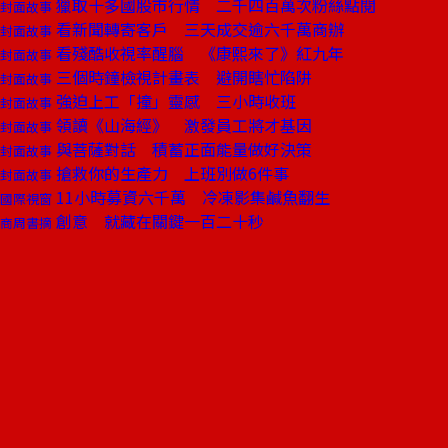
獵取十多國股市行情 二千四百萬次粉絲點閱
封面故事
看新聞轉寄客戶 三天成交逾六千萬商辦
封面故事
看殘酷收視率醒腦 《康熙來了》紅九年
封面故事
三個時鐘檢視計畫表 避開瞎忙陷阱
封面故事
強迫上工「撞」靈感 三小時收班
封面故事
領讀《山海經》 激發員工將才基因
封面故事
與菩薩對話 積蓄正面能量做好決策
封面故事
搶救你的生產力 上班別做6件事
封面故事
11小時募資六千萬 冷凍影集鹹魚翻生
國際視窗
創意 就藏在關鍵一百二十秒
商周書摘