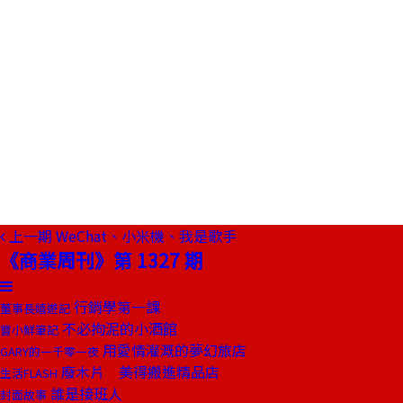
上一期
WeChat、小米機、我是歌手
《商業周刊》第 1327 期
行銷學第一課
董事長嬉遊記
不必拘泥的小酒館
嘗小鮮筆記
用愛情灌溉的夢幻旅店
GARY的一千零一夜
廢木片 美得搬進精品店
生活FLASH
誰是接班人
封面故事