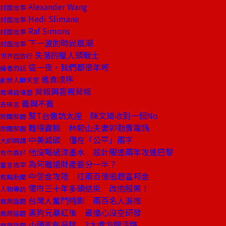
Alexander Wang
封面故事
Hedi Slimane
封面故事
Raf Simons
封面故事
下一波的時尚風潮
封面故事
失落的獵人頭戰士
世界超旅行
這一夜，我們都很年輕
編者的話
進食順序
創辦人聊天室
背叛與盲視背叛
商場自慢塾
義與不義
去梯言
幫T台邀訪太座 陳文琦收到一個No
說聞解趣
難得露臉 林蔚山夫妻卯勁賣電鍋
說聞解趣
中美減碳 僵在「公平」兩字
大師開講
他沒喝過洋墨水 設計服連兩年攻進巴黎
有你真好
為何離婚財產要分一半？
童言識李
中信金攻陸 扛兩百億追趕富邦金
焦點新聞
債市三十年多頭結束 改抱股票！
人物專訪
台灣人奮鬥縮影 兩百名人淚推
商周話題
黑狗兄暴紅後 最擔心沒空研發
商周話題
小頭家創品牌 3大處方闢活路
商周話題