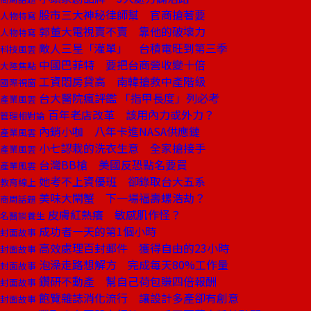
股市三大神秘律師幫 官商搶著要
人物特寫
郭董大電視賣不賣 靠他的破壞力
人物特寫
敵人三星「灌單」 台積電旺到第三季
科技風雲
中國巴菲特 要把台商營收變十倍
大陸焦點
工資悶房貸高 南韓搶救中產階級
國際視窗
台大醫院瘋評鑑 「指甲長度」列必考
產業風雲
百年老店改革 該用內力或外力？
管理相對論
內銷小咖 八年卡進NASA供應鏈
產業風雲
小七認栽的洗衣生意 全家搶接手
產業風雲
台灣BB槍 美國反恐點名要買
產業風雲
她考不上資優班 卻錄取台大五系
教育線上
美味大閘蟹 下一場福壽螺浩劫？
商周話題
皮膚紅熱癢 敏感肌作怪？
名醫談養生
成功者一天的第1個小時
封面故事
高效處理百封郵件 獲得自由的23小時
封面故事
泡澡走路想解方 完成每天80%工作量
封面故事
鑽研不動產 幫自己荷包賺四倍報酬
封面故事
飽覽雜誌消化流行 讓設計多產卻有創意
封面故事