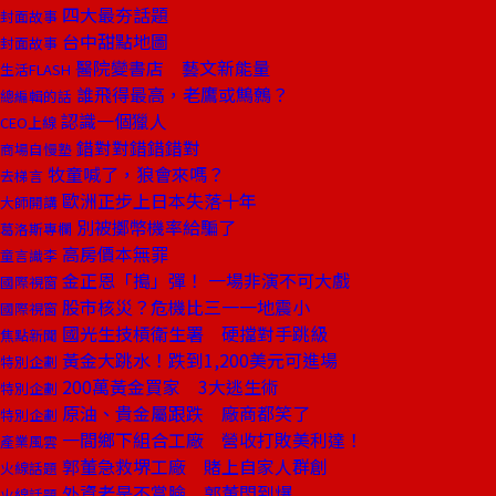
四大最夯話題
封面故事
台中甜點地圖
封面故事
醫院變書店 藝文新能量
生活FLASH
誰飛得最高，老鷹或鷦鷯？
總編輯的話
認識一個獵人
CEO上線
錯對對錯錯錯對
商場自慢塾
牧童喊了，狼會來嗎？
去梯言
歐洲正步上日本失落十年
大師開講
別被擲幣機率給騙了
葛洛斯專欄
高房價本無罪
童言識李
金正恩「搗」彈！ 一場非演不可大戲
國際視窗
股市核災？危機比三一一地震小
國際視窗
國光生技槓衛生署 硬擋對手跳級
焦點新聞
黃金大跳水！跌到1,200美元可進場
特別企劃
200萬黃金買家 3大逃生術
特別企劃
原油、貴金屬跟跌 廠商都笑了
特別企劃
一間鄉下組合工廠 營收打敗美利達！
產業風雲
郭董急救堺工廠 賭上自家人群創
火線話題
外資老是不賞臉 郭董悶到爆
火線話題