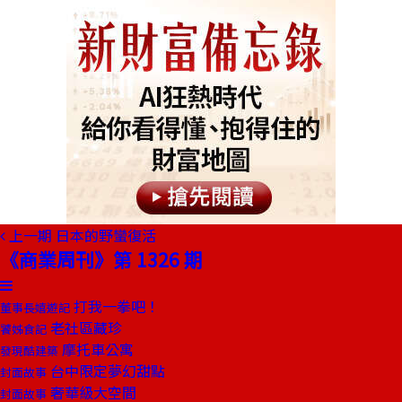
上一期
日本的野蠻復活
《商業周刊》第 1326 期
打我一拳吧！
董事長嬉遊記
老社區藏珍
饕姊食記
摩托車公寓
發現酷建築
台中限定夢幻甜點
封面故事
奢華級大空間
封面故事