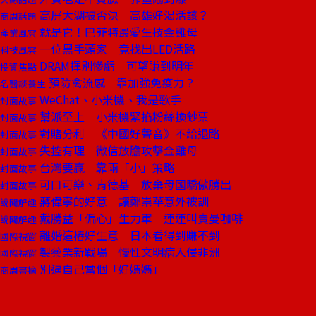
高屏大湖被否決 高雄好渴活該？
商周話題
就是它！巴菲特最愛生技金雞母
產業風雲
一位黑手頭家 竟找出LED活路
科技風雲
DRAM揮別慘虧 可望賺到明年
投資焦點
預防禽流感 靠加強免疫力？
名醫談養生
WeChat、小米機、我是歌手
封面故事
幫派至上 小米機緊掐粉絲換鈔票
封面故事
對賭分利 《中國好聲音》不給退路
封面故事
失控有理 微信放膽攻擊金雞母
封面故事
台灣要贏 靠兩「小」策略
封面故事
可口可樂、肯德基 放棄母國驕傲勝出
封面故事
蔣偉寧的好意 讓鄭崇華意外被訓
說聞解趣
戴勝益「偏心」生力軍 連連叫賣曼咖啡
說聞解趣
離婚這樁好生意 日本看得到賺不到
國際視窗
製藥業新戰場 慢性文明病入侵非洲
國際視窗
別逼自己當個「好媽媽」
商周書摘