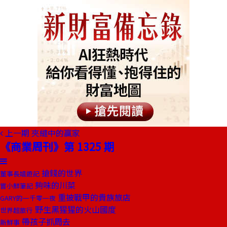
上一期
夾縫中的贏家
《商業周刊》第 1325 期
搶錢的世界
董事長嬉遊記
夠味的川菜
嘗小鮮筆記
重披戰甲的貴族旅店
GARY的一千零一夜
野生黑猩猩的火山國度
世界超旅行
帶孩子抓周去
新鮮事