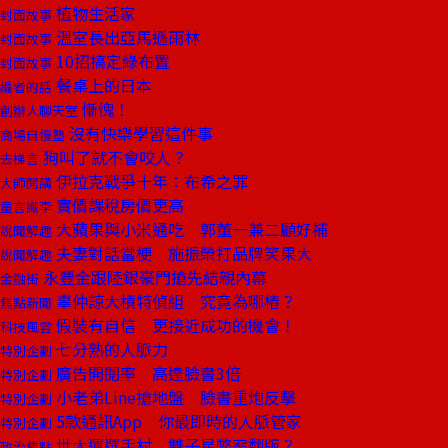
植物生活家
封面故事
溫室長出亞馬遜雨林
封面故事
10招搞定綠布置
封面故事
餐桌上的日本
編者的話
慚愧！
創辦人聊天室
沒有快樂學習這件事
商場自慢塾
狗叫了就不會咬人？
去梯言
伊拉克戰爭十年：布希之罪
大師開講
實價課稅房價更高
童言識李
大蘋果與小米通吃 郭董一兼二顧好補
說聞解趣
夫妻對話當梗 施振榮打品牌笑果大
說聞解趣
永豐金跟陸銀豪門搶先結親內幕
金融街
辜仲諒大槓特偵組 究竟為哪樁？
焦點新聞
假裝有自信 更接近成功的機會！
科技風雲
七分熟的人脈力
特別企劃
廣告開閱率 高達臉書3倍
特別企劃
小老弟Line搶地盤 臉書重炮反擊
特別企劃
5款通訊App 你最即時的人脈管家
特別企劃
世大運選手村 雙子星弊案翻版？
政治焦點