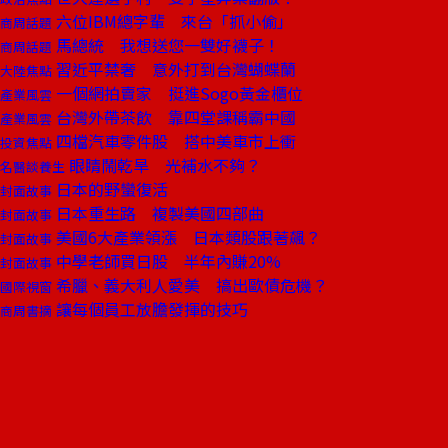
六位IBM總字輩 來台「抓小偷」
商周話題
馬總統 我想送您一雙好襪子！
商周話題
習近平禁奢 意外打到台灣蝴蝶蘭
大陸焦點
一個網拍賣家 挺進Sogo黃金櫃位
產業風雲
台灣外帶茶飲 靠四堂課稱霸中國
產業風雲
四檔汽車零件股 搭中美車市上衝
投資焦點
眼睛鬧乾旱 光補水不夠？
名醫談養生
日本的野蠻復活
封面故事
日本重生路 複製美國四部曲
封面故事
美國6大產業領漲 日本類股跟著飆？
封面故事
中學老師買日股 半年內賺20%
封面故事
希臘、義大利人愛美 搞出歐債危機？
國際視窗
讓每個員工放膽發揮的技巧
商周書摘