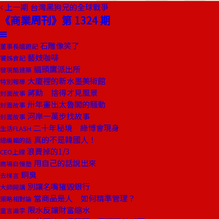
上一期
台灣黑狗兄的全球戰爭
《商業周刊》第 1324 期
石雕像笑了
董事長嬉遊記
藝妓咖啡
饕姊食記
貓頭鷹派出所
發現酷建築
大廈裡的新水墨美術館
特別報導
蔣勳 捨得才見風景
封面故事
卅年畫出太魯閣的騷動
封面故事
河岸一萬步找故事
封面故事
二十年秘境 綠博會現身
生活FLASH
真的不是韓國人！
總編輯的話
浪費掉的1/3
CEO上線
用自己的話說出來
商場自慢塾
銅臭
去梯言
別讓名嘴摧毀銀行
大師開講
當商品是人 如何精準管理？
策略相對論
限水反讓財富縮水
童言識李