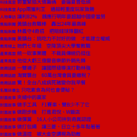
郭董緊掐大債籌碼 要逼夏普低頭
科技風雲
App兩獲利王 通殺輕重度玩家致勝
科技風雲
讓利82% 魏應行明年要超越中國麥當勞
人物專訪
黃鎮台救職棒 轟出24年最高峰
焦點新聞
林義守4奇招 把賠錢球隊翻紅
焦點新聞
黃鎮台：挑吃力不討好的做 才能建立權威
焦點新聞
她們七年級 空降頂尖大學奪教職
教育線上
統一砍事業體 不裁員傳統仍挺住
產業風雲
他從大虧三億變音樂節外銷先鋒
產業風雲
一雙襪子 讓國際級導演打動林強
商周話題
淘寶襲台 60萬台灣會員要繳稅？
商周話題
驚！全台八成病死豬變你我早餐
商周話題
只吃素食為何也會便秘？
名醫談養生
夾縫中的贏家
封面故事
做手工具 F1賽車、雙B少不了它
封面故事
做跑步機 打進君悅、W飯店
封面故事
做彈簧 16人小公司拚到奇異認證
封面故事
做打包繩 讓三菱、日立十多年黏著著
封面故事
做溫控 被大金空調視為勁敵
封面故事