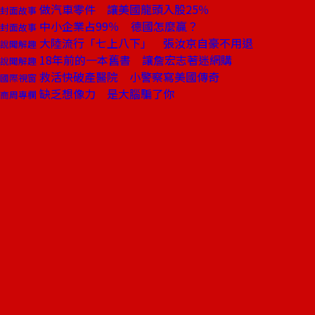
做汽車零件 讓美國龍頭入股25％
封面故事
中小企業占99％ 德國怎麼贏？
封面故事
大陸流行「七上八下」 張汝京自豪不用退
說聞解趣
18年前的一本舊書 讓詹宏志著迷網購
說聞解趣
救活快破產醫院 小警察寫美國傳奇
國際視窗
缺乏想像力 是大腦騙了你
商周專欄