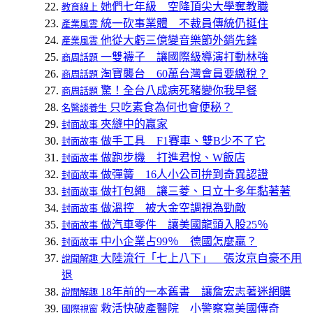
她們七年級 空降頂尖大學奪教職
教育線上
統一砍事業體 不裁員傳統仍挺住
產業風雲
他從大虧三億變音樂節外銷先鋒
產業風雲
一雙襪子 讓國際級導演打動林強
商周話題
淘寶襲台 60萬台灣會員要繳稅？
商周話題
驚！全台八成病死豬變你我早餐
商周話題
只吃素食為何也會便秘？
名醫談養生
夾縫中的贏家
封面故事
做手工具 F1賽車、雙B少不了它
封面故事
做跑步機 打進君悅、W飯店
封面故事
做彈簧 16人小公司拚到奇異認證
封面故事
做打包繩 讓三菱、日立十多年黏著著
封面故事
做溫控 被大金空調視為勁敵
封面故事
做汽車零件 讓美國龍頭入股25％
封面故事
中小企業占99％ 德國怎麼贏？
封面故事
大陸流行「七上八下」 張汝京自豪不用
說聞解趣
退
18年前的一本舊書 讓詹宏志著迷網購
說聞解趣
救活快破產醫院 小警察寫美國傳奇
國際視窗