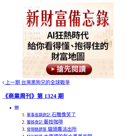
上一期
台灣黑狗兄的全球戰爭
《商業周刊》第 1324 期
石雕像笑了
董事長嬉遊記
藝妓咖啡
饕姊食記
貓頭鷹派出所
發現酷建築