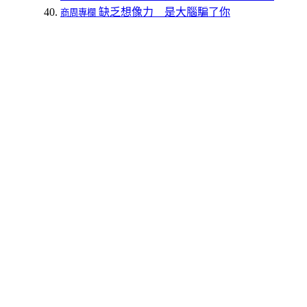
缺乏想像力 是大腦騙了你
商周專欄