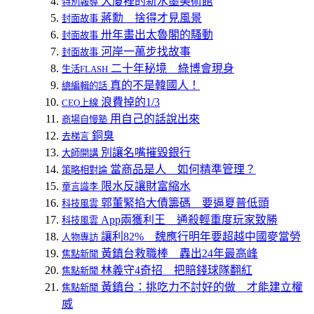
大廈裡的新水墨美術館
特別報導
蔣勳 捨得才見風景
封面故事
卅年畫出太魯閣的騷動
封面故事
河岸一萬步找故事
封面故事
二十年秘境 綠博會現身
生活FLASH
真的不是韓國人！
總編輯的話
浪費掉的1/3
CEO上線
用自己的話說出來
商場自慢塾
銅臭
去梯言
別讓名嘴摧毀銀行
大師開講
當商品是人 如何精準管理？
策略相對論
限水反讓財富縮水
童言識李
郭董緊掐大債籌碼 要逼夏普低頭
科技風雲
App兩獲利王 通殺輕重度玩家致勝
科技風雲
讓利82% 魏應行明年要超越中國麥當勞
人物專訪
黃鎮台救職棒 轟出24年最高峰
焦點新聞
林義守4奇招 把賠錢球隊翻紅
焦點新聞
黃鎮台：挑吃力不討好的做 才能建立權
焦點新聞
威