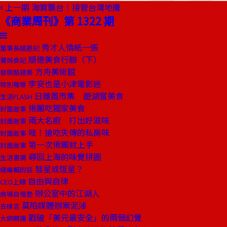
上一期
淘寶襲台！接管台灣地攤
《商業周刊》第 1322 期
秀才人情紙一張
董事長嬉遊記
順德美食行腳（下）
饕姊食記
方舟美術館
發現酷建築
李安也是小津電影迷
特別報導
日雜風市集 遊湖嘗美食
生活FLASH
揪團吃獨家美食
封面故事
兩大名廚 打出好滋味
封面故事
哇！搶吃失傳的私房味
封面故事
第一次揪團就上手
封面故事
尋回上海的味覺拼圖
生活書摘
彗星或恆星？
總編輯的話
自由與自律
CEO上線
辦公室中的江湖人
商場自慢塾
莫陷媒體辦案泥淖
去梯言
戳破「美元最安全」的兩個幻覺
大師開講