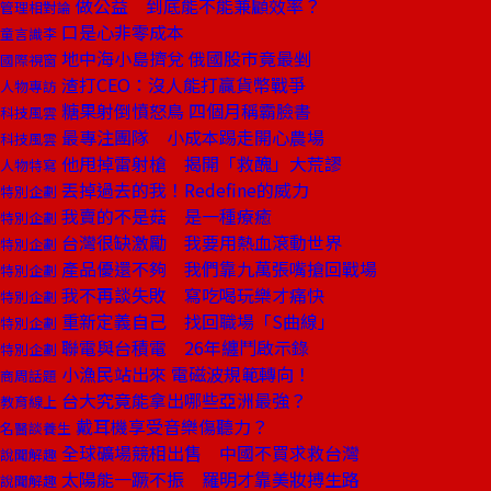
做公益 到底能不能兼顧效率？
管理相對論
口是心非零成本
童言識李
地中海小島擠兌 俄國股市竟最剉
國際視窗
渣打CEO：沒人能打贏貨幣戰爭
人物專訪
糖果射倒憤怒鳥 四個月稱霸臉書
科技風雲
最專注團隊 小成本踢走開心農場
科技風雲
他甩掉雷射槍 揭開「救醜」大荒謬
人物特寫
丟掉過去的我！Redefine的威力
特別企劃
我賣的不是菇 是一種療癒
特別企劃
台灣很缺激勵 我要用熱血滾動世界
特別企劃
產品優還不夠 我們靠九萬張嘴搶回戰場
特別企劃
我不再談失敗 寫吃喝玩樂才痛快
特別企劃
重新定義自己 找回職場「S曲線」
特別企劃
聯電與台積電 26年纏鬥啟示錄
特別企劃
小漁民站出來 電磁波規範轉向！
商周話題
台大究竟能拿出哪些亞洲最強？
教育線上
戴耳機享受音樂傷聽力？
名醫談養生
全球礦場競相出售 中國不買求救台灣
說聞解趣
太陽能一蹶不振 羅明才靠美妝搏生路
說聞解趣