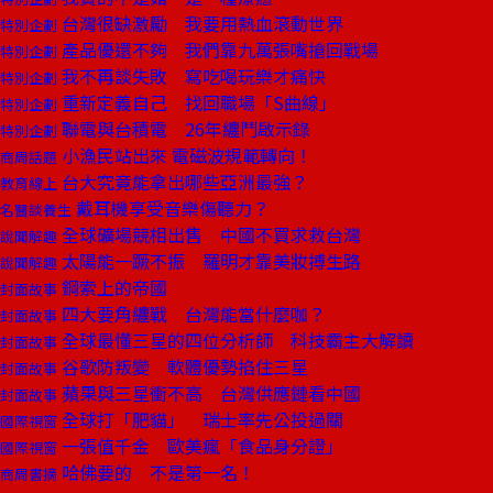
台灣很缺激勵 我要用熱血滾動世界
特別企劃
產品優還不夠 我們靠九萬張嘴搶回戰場
特別企劃
我不再談失敗 寫吃喝玩樂才痛快
特別企劃
重新定義自己 找回職場「S曲線」
特別企劃
聯電與台積電 26年纏鬥啟示錄
特別企劃
小漁民站出來 電磁波規範轉向！
商周話題
台大究竟能拿出哪些亞洲最強？
教育線上
戴耳機享受音樂傷聽力？
名醫談養生
全球礦場競相出售 中國不買求救台灣
說聞解趣
太陽能一蹶不振 羅明才靠美妝搏生路
說聞解趣
鋼索上的帝國
封面故事
四大要角纏戰 台灣能當什麼咖？
封面故事
全球最懂三星的四位分析師 科技霸主大解讀
封面故事
谷歌防叛變 軟體優勢掐住三星
封面故事
蘋果與三星衝不高 台灣供應鏈看中國
封面故事
全球打「肥貓」 瑞士率先公投過關
國際視窗
一張值千金 歐美瘋「食品身分證」
國際視窗
哈佛要的 不是第一名！
商周書摘