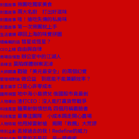
揪團吃獨家美食
封面故事
兩大名廚 打出好滋味
封面故事
哇！搶吃失傳的私房味
封面故事
第一次揪團就上手
封面故事
尋回上海的味覺拼圖
生活書摘
彗星或恆星？
總編輯的話
自由與自律
CEO上線
辦公室中的江湖人
商場自慢塾
莫陷媒體辦案泥淖
去梯言
戳破「美元最安全」的兩個幻覺
大師開講
做公益 到底能不能兼顧效率？
管理相對論
口是心非零成本
童言識李
地中海小島擠兌 俄國股市竟最剉
國際視窗
渣打CEO：沒人能打贏貨幣戰爭
人物專訪
糖果射倒憤怒鳥 四個月稱霸臉書
科技風雲
最專注團隊 小成本踢走開心農場
科技風雲
他甩掉雷射槍 揭開「救醜」大荒謬
人物特寫
丟掉過去的我！Redefine的威力
特別企劃
我賣的不是菇 是一種療癒
特別企劃