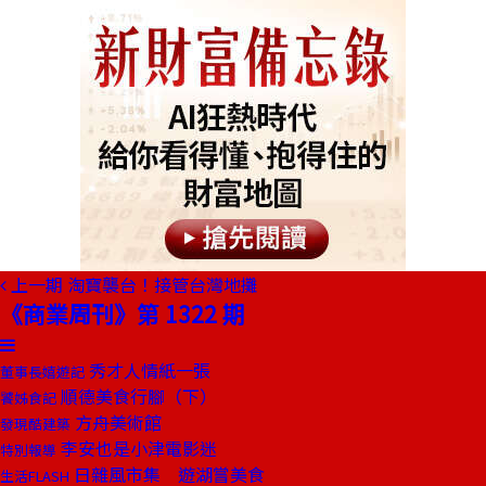
上一期
淘寶襲台！接管台灣地攤
《商業周刊》第 1322 期
秀才人情紙一張
董事長嬉遊記
順德美食行腳（下）
饕姊食記
方舟美術館
發現酷建築
李安也是小津電影迷
特別報導
日雜風市集 遊湖嘗美食
生活FLASH