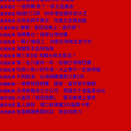
一道烤鴨 救了一家五星飯店
產業風雲
賠錢打口碑 80年老店變年菜大王
產業風雲
台商品牌平價衣 攻進北京精品圈
產業風雲
春睏，是因為晚上一直作夢？
名醫談養生
淘寶襲台！接管台灣地攤
封面故事
一群27歲員工 改變全球做生意方式
封面故事
淘寶新手血拼指南
封面故事
陣亡率8成 淘寶台商怎麼活？
封面故事
第一名只維持一年，就被打得稀巴爛
封面故事
吃很小很小的市場，大企業不一定做得過
封面故事
不夠飢渴 台灣網購優勢只剩3年
封面故事
一場棒球經典賽 國泰、富邦意外賺飽
說聞解趣
台灣房屋成立分公司 馬國五千億富豪站台
說聞解趣
大富翁「接班遊戲」 靠天敵捲土重來
國際視窗
富人避稅 港口倉庫藏300幅畢卡索
國際視窗
負面解讀老闆的話 是自找壓力
商周書摘