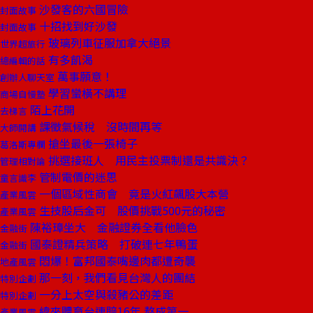
沙發客的六國冒險
封面故事
十招找到好沙發
封面故事
玻璃列車征服加拿大絕景
世界超旅行
有多飢渴
總編輯的話
萬事願意！
創辦人聊天室
學習蠻橫不講理
商場自慢塾
陌上花開
去梯言
課徵氣候稅 沒時間再等
大師開講
搶坐最後一張椅子
葛洛斯專欄
挑選接班人 用民主投票制還是共識決？
管理相對論
管制電價的迷思
童言識李
一個區域性商會 竟是火紅飆股大本營
產業風雲
生技股后金可 股價挑戰500元的秘密
產業風雲
陳裕璋坐大 金融證券全看他臉色
金融街
國泰證精兵策略 打破連七年鴨蛋
金融街
悶爆！富邦國泰嘴邊肉都遭奇襲
地產風雲
那一刻，我們看見台灣人的團結
特別企劃
一分上太空與殺豬公的差距
特別企劃
緯來體育台連賠16年 熬成第一
產業風雲