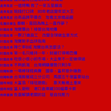
一道烤鴨 救了一家五星飯店
產業風雲
賠錢打口碑 80年老店變年菜大王
產業風雲
台商品牌平價衣 攻進北京精品圈
產業風雲
春睏，是因為晚上一直作夢？
名醫談養生
淘寶襲台！接管台灣地攤
封面故事
一群27歲員工 改變全球做生意方式
封面故事
淘寶新手血拼指南
封面故事
陣亡率8成 淘寶台商怎麼活？
封面故事
第一名只維持一年，就被打得稀巴爛
封面故事
吃很小很小的市場，大企業不一定做得過
封面故事
不夠飢渴 台灣網購優勢只剩3年
封面故事
一場棒球經典賽 國泰、富邦意外賺飽
說聞解趣
台灣房屋成立分公司 馬國五千億富豪站台
說聞解趣
大富翁「接班遊戲」 靠天敵捲土重來
國際視窗
富人避稅 港口倉庫藏300幅畢卡索
國際視窗
負面解讀老闆的話 是自找壓力
商周書摘