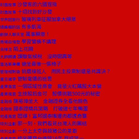
沙發客的六國冒險
封面故事
十招找到好沙發
封面故事
玻璃列車征服加拿大絕景
世界超旅行
有多飢渴
總編輯的話
萬事願意！
創辦人聊天室
學習蠻橫不講理
商場自慢塾
陌上花開
去梯言
課徵氣候稅 沒時間再等
大師開講
搶坐最後一張椅子
葛洛斯專欄
挑選接班人 用民主投票制還是共識決？
管理相對論
管制電價的迷思
童言識李
一個區域性商會 竟是火紅飆股大本營
產業風雲
生技股后金可 股價挑戰500元的秘密
產業風雲
陳裕璋坐大 金融證券全看他臉色
金融街
國泰證精兵策略 打破連七年鴨蛋
金融街
悶爆！富邦國泰嘴邊肉都遭奇襲
地產風雲
那一刻，我們看見台灣人的團結
特別企劃
一分上太空與殺豬公的差距
特別企劃
緯來體育台連賠16年 熬成第一
產業風雲