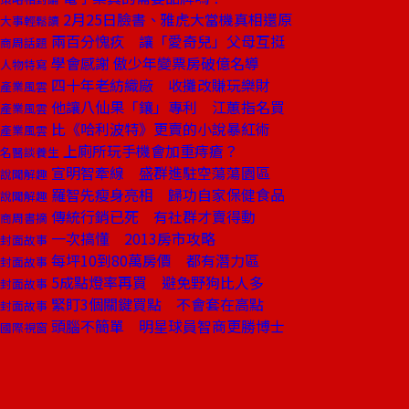
2月25日臉書、雅虎大當機真相還原
大事輕鬆讀
兩百分愧疚 讓「愛奇兒」父母互挺
商周話題
學會感謝 傲少年變票房破億名導
人物特寫
四十年老紡織廠 收攤改賺玩樂財
產業風雲
他讓八仙果「鑲」專利 江蕙指名買
產業風雲
比《哈利波特》更賣的小說暴紅術
產業風雲
上廁所玩手機會加重痔瘡？
名醫談養生
宣明智牽線 盛群進駐空蕩蕩園區
說聞解趣
羅智先瘦身亮相 歸功自家保健食品
說聞解趣
傳統行銷已死 有社群才賣得動
商周書摘
一次搞懂 2013房市攻略
封面故事
每坪10到80萬房價 都有潛力區
封面故事
5成點燈率再買 避免野狗比人多
封面故事
緊盯3個關鍵買點 不會套在高點
封面故事
頭腦不簡單 明星球員智商更勝博士
國際視窗