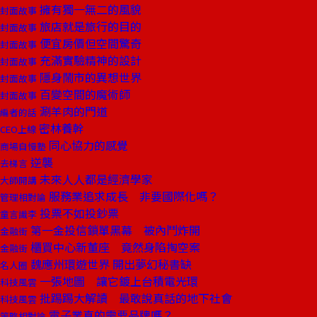
擁有獨一無二的風貌
封面故事
旅店就是旅行的目的
封面故事
便宜房價但空間驚奇
封面故事
充滿實驗精神的設計
封面故事
隱身鬧市的異想世界
封面故事
百變空間的魔術師
封面故事
涮羊肉的門道
編者的話
密林養幹
CEO上線
同心協力的感覺
商場自慢塾
逆襲
去梯言
未來人人都是經濟學家
大師開講
服務業追求成長 非要國際化嗎？
管理相對論
投票不如投鈔票
童言識李
第一金投信鎖單黑幕 被內鬥炸開
金融街
櫃買中心新董座 竟然身陷掏空案
金融街
魏應州環遊世界 開出夢幻秘書缺
名人圈
一張地圖 讓它鍍上台積電光環
科技風雲
批踢踢大解讀 最敢說真話的地下社會
科技風雲
電子業真的需要品牌嗎？
策略相對論