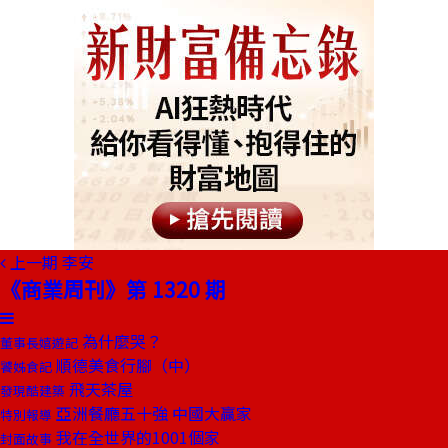
上一期
李安
《商業周刊》第 1320 期
為什麼哭？
董事長嬉遊記
順德美食行腳（中）
饕姊食記
飛天茶屋
發現酷建築
亞洲餐廳五十強 中國大贏家
特別報導
我在全世界的1001個家
封面故事