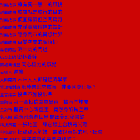
擁有獨一無二的風貌
封面故事
旅店就是旅行的目的
封面故事
便宜房價但空間驚奇
封面故事
充滿實驗精神的設計
封面故事
隱身鬧市的異想世界
封面故事
百變空間的魔術師
封面故事
涮羊肉的門道
編者的話
密林養幹
CEO上線
同心協力的感覺
商場自慢塾
逆襲
去梯言
未來人人都是經濟學家
大師開講
服務業追求成長 非要國際化嗎？
管理相對論
投票不如投鈔票
童言識李
第一金投信鎖單黑幕 被內鬥炸開
金融街
櫃買中心新董座 竟然身陷掏空案
金融街
魏應州環遊世界 開出夢幻秘書缺
名人圈
一張地圖 讓它鍍上台積電光環
科技風雲
批踢踢大解讀 最敢說真話的地下社會
科技風雲
電子業真的需要品牌嗎？
策略相對論