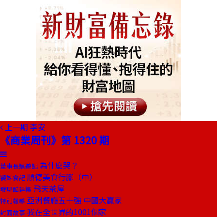
上一期
李安
《商業周刊》第 1320 期
為什麼哭？
董事長嬉遊記
順德美食行腳（中）
饕姊食記
飛天茶屋
發現酷建築
亞洲餐廳五十強 中國大贏家
特別報導
我在全世界的1001個家
封面故事