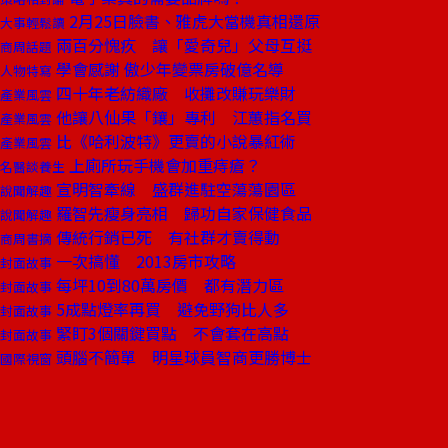
2月25日臉書、雅虎大當機真相還原
大事輕鬆讀
兩百分愧疚 讓「愛奇兒」父母互挺
商周話題
學會感謝 傲少年變票房破億名導
人物特寫
四十年老紡織廠 收攤改賺玩樂財
產業風雲
他讓八仙果「鑲」專利 江蕙指名買
產業風雲
比《哈利波特》更賣的小說暴紅術
產業風雲
上廁所玩手機會加重痔瘡？
名醫談養生
宣明智牽線 盛群進駐空蕩蕩園區
說聞解趣
羅智先瘦身亮相 歸功自家保健食品
說聞解趣
傳統行銷已死 有社群才賣得動
商周書摘
一次搞懂 2013房市攻略
封面故事
每坪10到80萬房價 都有潛力區
封面故事
5成點燈率再買 避免野狗比人多
封面故事
緊盯3個關鍵買點 不會套在高點
封面故事
頭腦不簡單 明星球員智商更勝博士
國際視窗