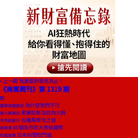
上一期
我要磨到發亮為止！
《商業周刊》第 1319 期
為什麼我們不行
董事長嬉遊記
老舅的新派白肉火鍋
嘗小鮮筆記
古羅馬榮光之城
世界超旅行
80個名作家大秀結婚照
新鮮事
日本料理吃門道
封面故事