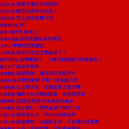
老饕才懂的50個細節
封面故事
做值得被牢記的客人
封面故事
馬上測出餐廳CP值
封面故事
熬
總編輯的話
愛自己！
創辦人聊天室
非核家園從自身做起
商場自慢塾
停建核四莫蹉跎
去梯言
誰說阿拉伯之春破滅了？
大師開講
服務業選才 人格特質與能力何者優先？
管理相對論
美色亦有價
童言識李
關鍵兩問 澆熄核四存廢爭吵
商周觀點
吳東亮吃彰銀 只剩三條兇路可走
金融街
台北雙子星 恐難逃第五度流標
焦點新聞
福斯來台設廠震撼彈 淪為煙幕彈
焦點新聞
QE退場免驚 中長期反而看多
國際視窗
賭上獲利！宏達電拚行銷抗三星
科技風雲
張榮發么子 99.9分的接班學
焦點人物
張國煒嗆：桃園航空城 只有蛋白沒蛋黃
焦點人物
上市一年股價翻一倍的精品飆股
產業風雲