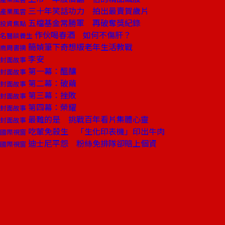
三十年笑話功力 拍出最賣賀歲片
產業風雲
五檔基金常勝軍 再破奪獎紀錄
投資焦點
作伙喝春酒 如何不傷肝？
名醫談養生
簡媜筆下奇想版老年生活教戰
商周書摘
李安
封面故事
第一幕：醞釀
封面故事
第二幕：破繭
封面故事
第三幕：挫敗
封面故事
第四幕：榮耀
封面故事
最難的是 挑戰百年看片集體心靈
封面故事
吃葷免殺生 「生化印表機」印出牛肉
國際視窗
迪士尼平怨 粉絲免排隊卻賠上個資
國際視窗