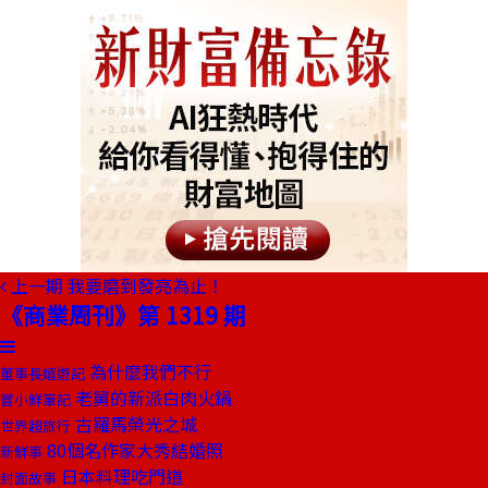
上一期
我要磨到發亮為止！
《商業周刊》第 1319 期
為什麼我們不行
董事長嬉遊記
老舅的新派白肉火鍋
嘗小鮮筆記
古羅馬榮光之城
世界超旅行
80個名作家大秀結婚照
新鮮事
日本料理吃門道
封面故事