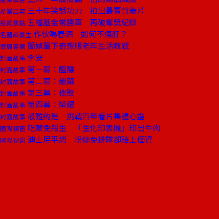
三十年笑話功力 拍出最賣賀歲片
產業風雲
五檔基金常勝軍 再破奪獎紀錄
投資焦點
作伙喝春酒 如何不傷肝？
名醫談養生
簡媜筆下奇想版老年生活教戰
商周書摘
李安
封面故事
第一幕：醞釀
封面故事
第二幕：破繭
封面故事
第三幕：挫敗
封面故事
第四幕：榮耀
封面故事
最難的是 挑戰百年看片集體心靈
封面故事
吃葷免殺生 「生化印表機」印出牛肉
國際視窗
迪士尼平怨 粉絲免排隊卻賠上個資
國際視窗