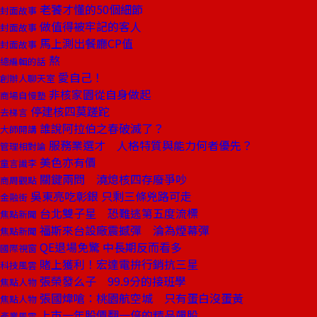
老饕才懂的50個細節
封面故事
做值得被牢記的客人
封面故事
馬上測出餐廳CP值
封面故事
熬
總編輯的話
愛自己！
創辦人聊天室
非核家園從自身做起
商場自慢塾
停建核四莫蹉跎
去梯言
誰說阿拉伯之春破滅了？
大師開講
服務業選才 人格特質與能力何者優先？
管理相對論
美色亦有價
童言識李
關鍵兩問 澆熄核四存廢爭吵
商周觀點
吳東亮吃彰銀 只剩三條兇路可走
金融街
台北雙子星 恐難逃第五度流標
焦點新聞
福斯來台設廠震撼彈 淪為煙幕彈
焦點新聞
QE退場免驚 中長期反而看多
國際視窗
賭上獲利！宏達電拚行銷抗三星
科技風雲
張榮發么子 99.9分的接班學
焦點人物
張國煒嗆：桃園航空城 只有蛋白沒蛋黃
焦點人物
上市一年股價翻一倍的精品飆股
產業風雲