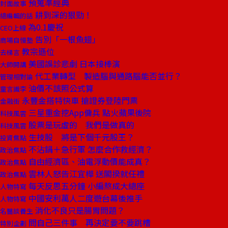
預蒐準經典
封面故事
耕到深的狠勁！
總編輯的話
為0.1慶祝
CEO上線
告別「一根魚翅」
商場自慢塾
教宗遜位
去梯言
美國誤診悲劇 日本接棒演
大師開講
代工業轉型 製造腦與通路腦能否並行？
管理相對論
油價不該照公式算
童言識李
永豐金搭特快車 搶證券登陸門票
金融街
三星重金挖App傭兵 點火蘋果後院
科技風雲
股票是玩虛的 我們是做真的
科技風雲
生技股 將是下個千元股王？
投資焦點
不沾鍋＋急行軍 怎麼合作救經濟？
政治焦點
自由經濟區、油電浮動價能成真？
政治焦點
雲林人怒告江宜樺 送閣揆就任禮
政治焦點
每天反思五分鐘 小編熬成大總座
人物特寫
中國安利萬人二度遊台幕後推手
人物特寫
消化不良只是腸胃問題？
名醫談養生
問自己三件事 再決定要不要跳槽
特別企劃