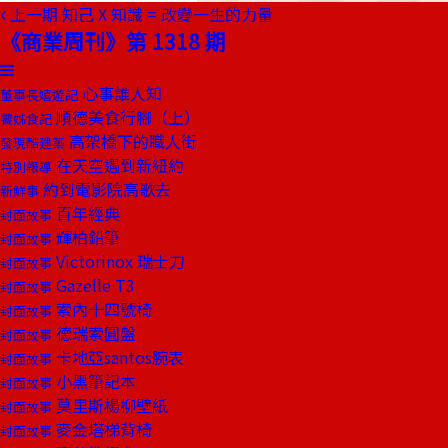
上一期
知己 X 知識 = 改變一生的力量
《商業周刊》第 1318 期
心事誰人知
董事長嬉遊記
順德美食行腳（上）
饕姊食記
高架橋下的職人街
發現酷建築
在天空遇到新紐約
特別報導
約到電影院高歌去
新鮮事
百年經典
封面故事
輝柏鉛筆
封面故事
Victorinox 瑞士刀
封面故事
Gazelle T3
封面故事
索內十四號椅
封面故事
德瑞索圓盤
封面故事
卡地亞santos腕表
封面故事
小黑筆記本
封面故事
莫里斯楊柳壁紙
封面故事
麥金塔梯背椅
封面故事