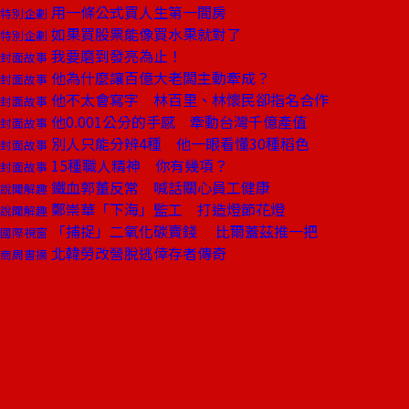
用一條公式買人生第一間房
特別企劃
如果買股票能像買水果就對了
特別企劃
我要磨到發亮為止！
封面故事
他為什麼讓百億大老闆主動牽成？
封面故事
他不太會寫字 林百里、林懷民卻指名合作
封面故事
他0.001公分的手感 牽動台灣千億產值
封面故事
別人只能分辨4種 他一眼看懂30種稻色
封面故事
15種職人精神 你有幾項？
封面故事
鐵血郭董反常 喊話關心員工健康
說聞解趣
鄭崇華「下海」監工 打造燈節花燈
說聞解趣
「捕捉」二氧化碳賣錢 比爾蓋茲推一把
國際視窗
北韓勞改營脫逃倖存者傳奇
商周書摘