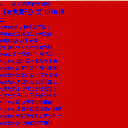
上一期
日圓貶值大解讀
《商業周刊》第 1316 期
何不食肉糜？
董事長嬉遊記
搭捷運打牙祭(五)
饕姊食記
都市天傘
發現酷建築
情人節心機藏甜點
特別報導
全世界瘋玩 鐵馬球
新鮮事
就是這本書改變生活
封面故事
認真刷牙也有小確幸
封面故事
放膽追愛一路衝法國
封面故事
馬拉松跑出搞笑靈感
封面故事
用心打坐不逃避當下
封面故事
保持小王子般的初衷
封面故事
四句話釋放壞情緒
封面故事
追隨小候鳥探索的翅膀
封面故事
老搖滾作家的享受哲學
封面故事
清心寡欲的整理術
封面故事