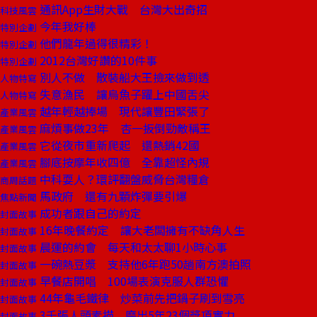
通訊App生財大戰 台灣大出奇招
科技風雲
今年我好棒
特別企劃
他們龍年過得很精彩！
特別企劃
2012台灣好讚的10件事
特別企劃
別人不做 散裝船大王撿來做到透
人物特寫
失意漁民 讓烏魚子躍上中國舌尖
人物特寫
越年輕越捧場 現代讓豐田緊張了
產業風雲
麻煩事做23年 杏一扳倒勁敵稱王
產業風雲
它從夜市重新爬起 還熱銷42國
產業風雲
腳底按摩年收四億 全靠超怪內規
產業風雲
中科耍人？環評翻盤威脅台灣糧倉
商周話題
馬政府 還有九顆炸彈要引爆
焦點新聞
成功者跟自己的約定
封面故事
16年晚餐約定 讓大老闆擁有不缺角人生
封面故事
晨運的約會 每天和太太聊1小時心事
封面故事
一碗熱豆漿 支持他6年跑50趟南方澳拍照
封面故事
早餐店開唱 100場表演克服人群恐懼
封面故事
44年龜毛鐵律 炒菜前先把鍋子刷到雪亮
封面故事
3千張人頭素描 磨出5年23個獎項實力
封面故事