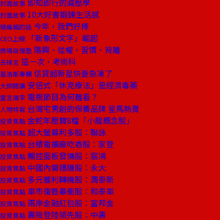
即知即行的減壓學
封面故事
10大好書鍛鍊生活感
封面故事
今年，我們好棒
總編輯的話
「新象形文字」崛起
CEO上線
隨興、從權、習慣、背離
商場自慢塾
這一次，考術科
去梯言
信貸超新星快要急凍了
葛洛斯專欄
安倍式「休克療法」是經濟毒藥
大師開講
電視節目為何難看？
童言識李
台灣宅男創的保養品牌 星馬熱賣
人物特寫
金蛇年壓寶8檔「小龍概念股」
投資焦點
超大螢幕利多股：聯詠
投資焦點
台積電擴廠吃香股：家登
投資焦點
觸控面板發燒股：宸鴻
投資焦點
中國內需穩賺股：永大
投資焦點
多元獲利轉機股：潤泰新
投資焦點
車市復甦暴衝股：和泰車
投資焦點
兩岸金融紅包股：富邦金
投資焦點
壽險登陸領先股：中壽
投資焦點