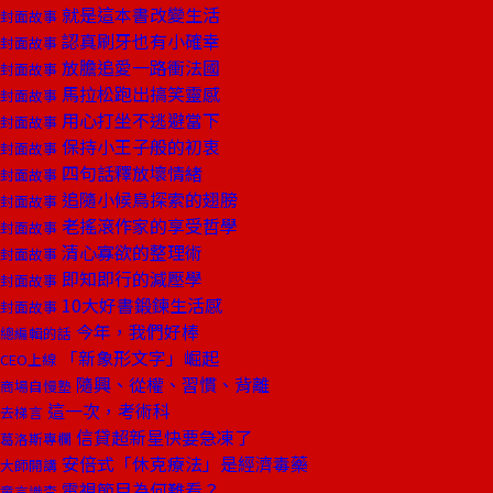
就是這本書改變生活
封面故事
認真刷牙也有小確幸
封面故事
放膽追愛一路衝法國
封面故事
馬拉松跑出搞笑靈感
封面故事
用心打坐不逃避當下
封面故事
保持小王子般的初衷
封面故事
四句話釋放壞情緒
封面故事
追隨小候鳥探索的翅膀
封面故事
老搖滾作家的享受哲學
封面故事
清心寡欲的整理術
封面故事
即知即行的減壓學
封面故事
10大好書鍛鍊生活感
封面故事
今年，我們好棒
總編輯的話
「新象形文字」崛起
CEO上線
隨興、從權、習慣、背離
商場自慢塾
這一次，考術科
去梯言
信貸超新星快要急凍了
葛洛斯專欄
安倍式「休克療法」是經濟毒藥
大師開講
電視節目為何難看？
童言識李