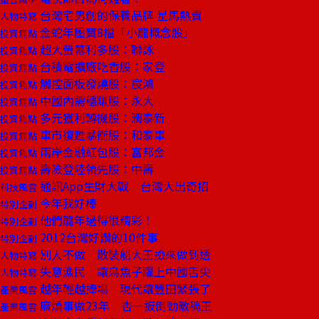
台灣宅男創的保養品牌 星馬熱賣
人物特寫
金蛇年壓寶8檔「小龍概念股」
投資焦點
超大螢幕利多股：聯詠
投資焦點
台積電擴廠吃香股：家登
投資焦點
觸控面板發燒股：宸鴻
投資焦點
中國內需穩賺股：永大
投資焦點
多元獲利轉機股：潤泰新
投資焦點
車市復甦暴衝股：和泰車
投資焦點
兩岸金融紅包股：富邦金
投資焦點
壽險登陸領先股：中壽
投資焦點
通訊App生財大戰 台灣大出奇招
科技風雲
今年我好棒
特別企劃
他們龍年過得很精彩！
特別企劃
2012台灣好讚的10件事
特別企劃
別人不做 散裝船大王撿來做到透
人物特寫
失意漁民 讓烏魚子躍上中國舌尖
人物特寫
越年輕越捧場 現代讓豐田緊張了
產業風雲
麻煩事做23年 杏一扳倒勁敵稱王
產業風雲