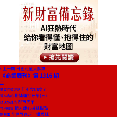
上一期
日圓貶值大解讀
《商業周刊》第 1316 期
何不食肉糜？
董事長嬉遊記
搭捷運打牙祭(五)
饕姊食記
都市天傘
發現酷建築
情人節心機藏甜點
特別報導
全世界瘋玩 鐵馬球
新鮮事