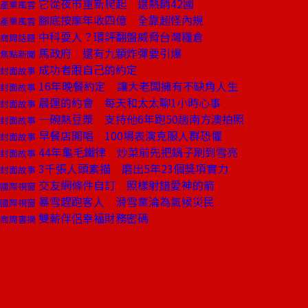
它從夜市重新爬起 還熱銷42國
產業風雲
腳底按摩年收四億 全靠超怪內規
產業風雲
中科耍人？環評翻盤威脅台灣糧倉
商周話題
馬政府 還有九顆炸彈要引爆
焦點新聞
成功者跟自己的約定
封面故事
16年晚餐約定 讓大老闆擁有不缺角人生
封面故事
晨運的約會 每天和太太聊1小時心事
封面故事
一碗熱豆漿 支持他6年跑50趟南方澳拍照
封面故事
早餐店開唱 100場表演克服人群恐懼
封面故事
44年龜毛鐵律 炒菜前先把鍋子刷到雪亮
封面故事
3千張人頭素描 磨出5年23個獎項實力
封面故事
交友網條件自訂 照樣射錯愛神的箭
國際視窗
暴雪趕跑客人 滑雪業淪為氣候災民
國際視窗
雙薪伴侶幸福財務密碼
商周書摘