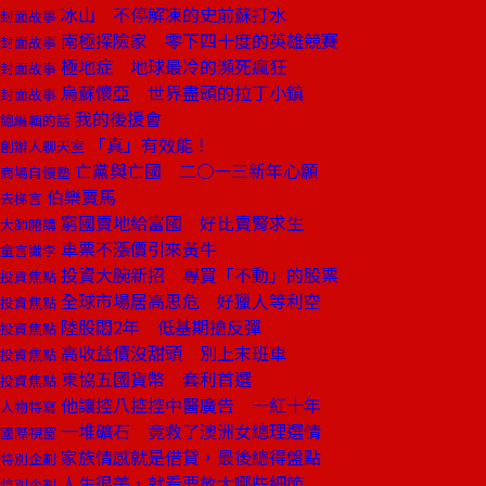
冰山 不停解凍的史前蘇打水
封面故事
南極探險家 零下四十度的英雄競賽
封面故事
極地症 地球最冷的瀕死瘋狂
封面故事
烏蘇懷亞 世界盡頭的拉丁小鎮
封面故事
我的後援會
總編輯的話
「真」有效能！
創辦人聊天室
亡黨與亡國 二○一三新年心願
商場自慢塾
伯樂賣馬
去梯言
窮國賣地給富國 好比賣腎求生
大師開講
車票不漲價引來黃牛
童言識李
投資大腕新招 專買「不動」的股票
投資焦點
全球市場居高思危 好獵人等利空
投資焦點
陸股悶2年 低基期搶反彈
投資焦點
高收益債沒甜頭 別上末班車
投資焦點
東協五國貨幣 套利首選
投資焦點
他讓控八控控中醫廣告 一紅十年
人物特寫
一堆礦石 竟救了澳洲女總理選情
國際視窗
家族情感就是借貸，最後總得盤點
特別企劃
人生很美，就看要放大哪些細節
特別企劃