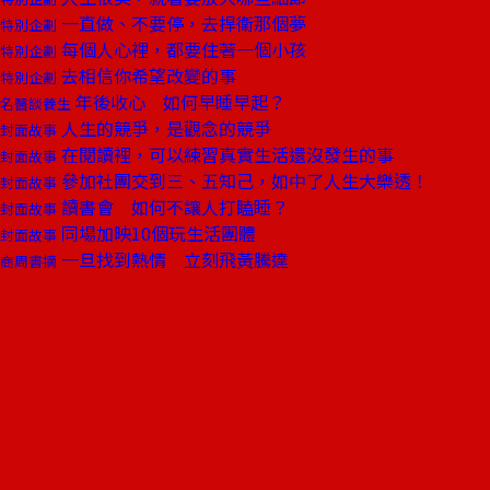
一直做、不要停，去捍衛那個夢
特別企劃
每個人心裡，都要住著一個小孩
特別企劃
去相信你希望改變的事
特別企劃
年後收心 如何早睡早起？
名醫談養生
人生的競爭，是觀念的競爭
封面故事
在閱讀裡，可以練習真實生活還沒發生的事
封面故事
參加社團交到三、五知己，如中了人生大樂透！
封面故事
讀書會 如何不讓人打瞌睡？
封面故事
同場加映10個玩生活團體
封面故事
一旦找到熱情 立刻飛黃騰達
商周書摘