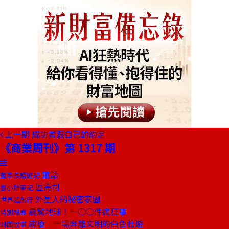
上一期
成功者跟自己的約定
《商業周刊》第 1317 期
童話
董事長嬉遊記
匠壽司
嘗小鮮筆記
外星人的秘密家園
世界超旅行
震驚地球！一○○件瘋狂事
特別報導
南極 一場奔離文明的白色壯遊
封面故事