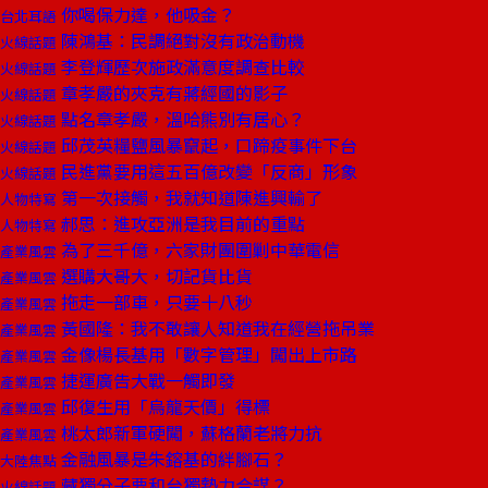
你喝保力達，他吸金？
台北耳語
陳鴻基：民調絕對沒有政治動機
火線話題
李登輝歷次施政滿意度調查比較
火線話題
章孝嚴的夾克有蔣經國的影子
火線話題
點名章孝嚴，溫哈熊別有居心？
火線話題
邱茂英糧鹽風暴竄起，口蹄疫事件下台
火線話題
民進黨要用這五百億改變「反商」形象
火線話題
第一次接觸，我就知道陳進興輸了
人物特寫
郝思：進攻亞洲是我目前的重點
人物特寫
為了三千億，六家財團圍剿中華電信
產業風雲
選購大哥大，切記貨比貨
產業風雲
拖走一部車，只要十八秒
產業風雲
黃國隆：我不敢讓人知道我在經營拖吊業
產業風雲
金像楊長基用「數字管理」闖出上市路
產業風雲
捷運廣告大戰一觸即發
產業風雲
邱復生用「烏龍天價」得標
產業風雲
桃太郎新軍硬闖，蘇格蘭老將力抗
產業風雲
金融風暴是朱鎔基的絆腳石？
大陸焦點
藏獨分子要和台獨勢力合謀？
火線話題