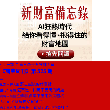
上一期
金泳三愚弄李登輝內幕
《商業周刊》第 525 期
蘇志誠說的什麼話
創辦人聊天室
這不是一個反不反商的問題
皇甫石專欄
企業投資案不應用公投審核
商場自慢塾
民意調查又惹禍了！
去梯言
毛澤東把「獨家」給了中央社？
台北耳語