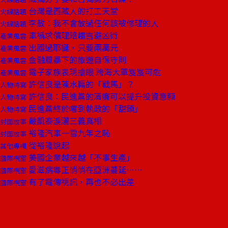
台灣是西藏人的打工天堂
火線話題
李敖：我不會放過任何該被修理的人
火線話題
車禍求償理賠趨吉避凶術
產業風雲
出國過耶誕，只要兩萬元
產業風雲
金融風暴下的旅遊自保守則
產業風雲
電子家族表現搶眼 跨海大軍岌岌可危
產業風雲
許信良是陳水扁的「戰馬」？
人物特寫
許信良：民進黨的清廉可以提升投資意願
人物特寫
民進黨終於嚐到執政的「甜頭」
人物特寫
嚴凱泰淚灑三義真相
封面故事
裕隆汽車一雪九年之恥
封面故事
從裕隆說起
其他專欄
美國企業越來越「不事生產」
國際視窗
愛滋病毒正悄悄在亞洲蔓延……
國際視窗
有了電傳視訊，再也不必出差
國際視窗