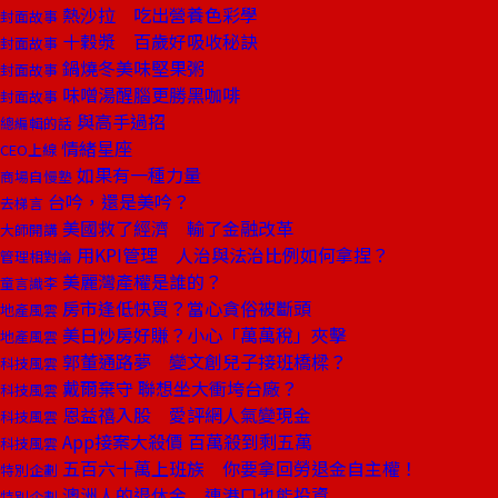
熱沙拉 吃出營養色彩學
封面故事
十穀漿 百歲好吸收秘訣
封面故事
鍋燒冬美味堅果粥
封面故事
味噌湯醒腦更勝黑咖啡
封面故事
與高手過招
總編輯的話
情緒星座
CEO上線
如果有一種力量
商場自慢塾
台吟，還是美吟？
去梯言
美國救了經濟 輸了金融改革
大師開講
用KPI管理 人治與法治比例如何拿捏？
管理相對論
美麗灣產權是誰的？
童言識李
房市逢低快買？當心貪俗被斷頭
地產風雲
美日炒房好賺？小心「萬萬稅」夾擊
地產風雲
郭董通路夢 變文創兒子接班橋樑？
科技風雲
戴爾棄守 聯想坐大衝垮台廠？
科技風雲
恩益禧入股 愛評網人氣變現金
科技風雲
App接案大殺價 百萬殺到剩五萬
科技風雲
五百六十萬上班族 你要拿回勞退金自主權！
特別企劃
澳洲人的退休金 連港口也能投資
特別企劃