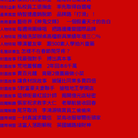
私校員工退撫金 率先取得自選權
特別企劃
納智捷產銷脫節 品牌路「打滑」！
產業風雲
藝術界《神鬼交鋒》 一個假畫天才的告白
商周書摘
每週揪團練唱 把路邊攤變國際品牌
人物特寫
挽袖洗菜辦桌高檔廚具業績年增三○％
人物特寫
導演瞿友寧 跟500素人學拍片靈藥
人物特寫
怎樣不在春節鬧牙疼？
名醫談養生
找最強對手 搏出真本事
封面故事
荒地蓋餐廳 2年回本6千萬
封面故事
賣百元麵 竟砸2億蓋廠做小菜
封面故事
讓食材說故事 披薩比同業多賣四倍
封面故事
5對富豪夫妻聯手 搶租地王學開店
封面故事
這條街最紅設計師 揭開億元店秘密
封面故事
張家祝求救李大仁 老華航營收回春
說聞解趣
尾牙取消 李鴻源犒賞員工偷偷來
說聞解趣
一封真誠求職信 菜鳥收服華爾街頭家
國際視窗
法富人落跑躲稅 英國鋪路接財神
國際視窗