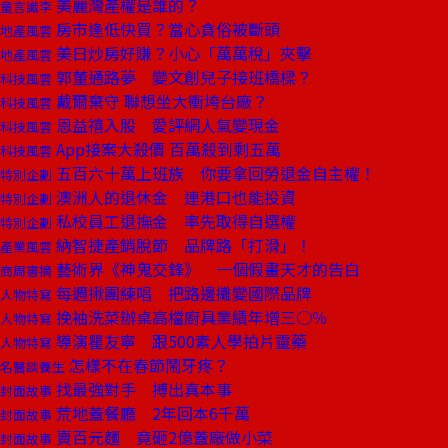
美麗灣產權是誰的？
童言識李
房市逢低快買？當心貪俗被斷頭
地產風雲
美日炒房好賺？小心「萬萬稅」夾擊
地產風雲
郭董通路夢 變文創兒子接班橋樑？
科技風雲
戴爾棄守 聯想坐大衝垮台廠？
科技風雲
恩益禧入股 愛評網人氣變現金
科技風雲
App接案大殺價 百萬殺到剩五萬
科技風雲
五百六十萬上班族 你要拿回勞退金自主權！
特別企劃
澳洲人的退休金 連港口也能投資
特別企劃
私校員工退撫金 率先取得自選權
特別企劃
納智捷產銷脫節 品牌路「打滑」！
產業風雲
藝術界《神鬼交鋒》 一個假畫天才的告白
商周書摘
每週揪團練唱 把路邊攤變國際品牌
人物特寫
挽袖洗菜辦桌高檔廚具業績年增三○％
人物特寫
導演瞿友寧 跟500素人學拍片靈藥
人物特寫
怎樣不在春節鬧牙疼？
名醫談養生
找最強對手 搏出真本事
封面故事
荒地蓋餐廳 2年回本6千萬
封面故事
賣百元麵 竟砸2億蓋廠做小菜
封面故事