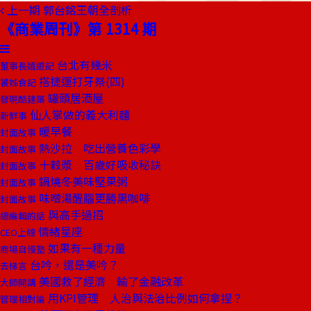
上一期
郭台銘王朝全剖析
《商業周刊》第 1314 期
台北有幾米
董事長嬉遊記
搭捷運打牙祭(四)
饕姊食記
罐頭居酒屋
發現酷建築
仙人掌做的義大利麵
新鮮事
暖早餐
封面故事
熱沙拉 吃出營養色彩學
封面故事
十穀漿 百歲好吸收秘訣
封面故事
鍋燒冬美味堅果粥
封面故事
味噌湯醒腦更勝黑咖啡
封面故事
與高手過招
總編輯的話
情緒星座
CEO上線
如果有一種力量
商場自慢塾
台吟，還是美吟？
去梯言
美國救了經濟 輸了金融改革
大師開講
用KPI管理 人治與法治比例如何拿捏？
管理相對論