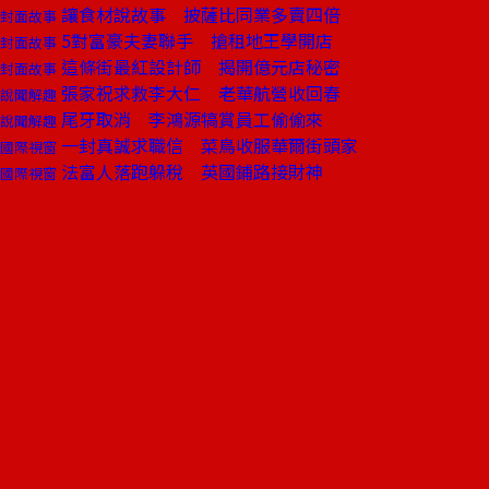
讓食材說故事 披薩比同業多賣四倍
封面故事
5對富豪夫妻聯手 搶租地王學開店
封面故事
這條街最紅設計師 揭開億元店秘密
封面故事
張家祝求救李大仁 老華航營收回春
說聞解趣
尾牙取消 李鴻源犒賞員工偷偷來
說聞解趣
一封真誠求職信 菜鳥收服華爾街頭家
國際視窗
法富人落跑躲稅 英國鋪路接財神
國際視窗