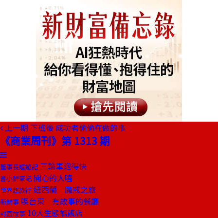
上一期
下班後 成功者偷偷在做的事
《商業周刊》第 1313 期
三輪車跑得快
董事長嬉遊記
開心的大嗑
嘗小鮮筆記
紐西蘭 魔戒之旅
世界超旅行
喫台東 有故事的餐廳
新鮮事
10大生態酷飯店
封面故事