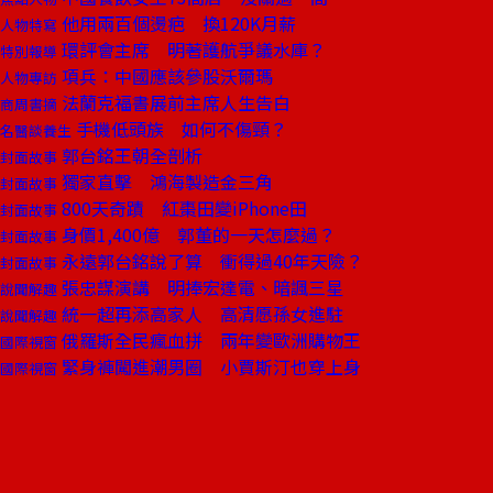
他用兩百個燙疤 換120K月薪
人物特寫
環評會主席 明著護航爭議水庫？
特別報導
項兵：中國應該參股沃爾瑪
人物專訪
法蘭克福書展前主席人生告白
商周書摘
手機低頭族 如何不傷頸？
名醫談養生
郭台銘王朝全剖析
封面故事
獨家直擊 鴻海製造金三角
封面故事
800天奇蹟 紅棗田變iPhone田
封面故事
身價1,400億 郭董的一天怎麼過？
封面故事
永遠郭台銘說了算 衝得過40年天險？
封面故事
張忠謀演講 明捧宏達電、暗諷三星
說聞解趣
統一超再添高家人 高清愿孫女進駐
說聞解趣
俄羅斯全民瘋血拼 兩年變歐洲購物王
國際視窗
緊身褲闖進潮男圈 小賈斯汀也穿上身
國際視窗