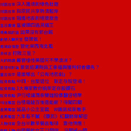
深入邊境的綠色壯遊
封面故事
與原民共享熱情藍岸
封面故事
融進地表的絕景旅舍
封面故事
當披頭四遇見貓王
生活書摘
如果沒有郭台銘
總編輯的話
發脾氣！
創辦人聊天室
管他東西南北風
商場自慢塾
打敗三星？
去梯言
嚴管槍枝美國何不學澳洲？
大師開講
景氣低潮時員工幸福與獲利何者優先？
管理相對論
是誰導出「公有地悲劇」？
童言識李
中鋼、台塑退位 新定存股登場！
投資焦點
3大專家教你挑新定存股鑽石
投資焦點
尹衍樑讓潤泰雙雄股價翻倍絕學
投資焦點
台積電破百後還能衝？得闖四關
科技風雲
誠品小公主宣戰 W飯店成新敵手
產業風雲
九年看不膩 《康熙》紅翻對岸解密
產業風雲
全台半數早餐店咖啡 靠他供應！
人物特寫
中國餐飲女王73間店 沒關過一間
焦點人物