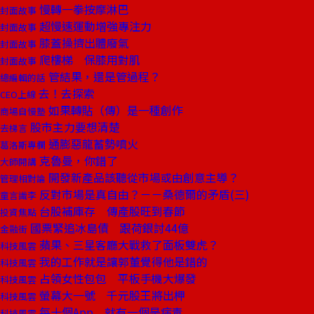
慢轉一拳按摩淋巴
封面故事
超慢速運動增強專注力
封面故事
膝蓋操擠出體廢氣
封面故事
爬樓梯 保膝用對肌
封面故事
管結果，還是管過程？
總編輯的話
去！去探索
CEO上線
如果轉貼（傳）是一種創作
商場自慢塾
股市主力要想清楚
去梯言
通膨惡龍蓄勢噴火
葛洛斯專欄
克魯曼，你錯了
大師開講
開發新產品該聽從市場或由創意主導？
管理相對論
反對市場是真自由？－－桑德爾的矛盾(三)
童言識李
台股補庫存 傳產股旺到春節
投資焦點
國票緊追冰島債 跟荷銀討44億
金融街
蘋果、三星客廳大戰救了面板雙虎？
科技風雲
我的工作就是讓郭董覺得他是錯的
科技風雲
占領女性包包 平板手機大爆發
科技風雲
螢幕大一號 千元股王將出柙
科技風雲
每十個App 就有一個是病毒
科技風雲