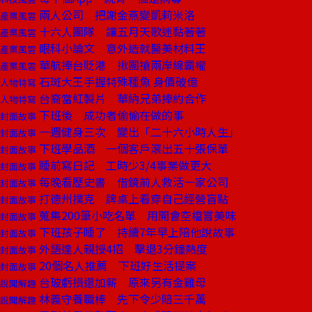
兩人公司 把謝金燕變凱莉米洛
產業風雲
十六人團隊 讓五月天歌迷黏著著
產業風雲
眼科小論文 意外造就醫美材料王
產業風雲
華航捧台貶港 揪團搶兩岸線霸權
產業風雲
石斑大王手握特殊種魚 身價破億
人物特寫
台裔當紅製片 華納兄弟捧約合作
人物特寫
下班後 成功者偷偷在做的事
封面故事
一週健身三次 變出「二十六小時人生」
封面故事
下班學品酒 一個客戶滾出五十張保單
封面故事
睡前寫日記 工時少3/4事業做更大
封面故事
每晚看歷史書 借鏡前人救活一家公司
封面故事
打德州撲克 牌桌上看穿自己經營盲點
封面故事
蒐集200筆小吃名單 用開會空檔嘗美味
封面故事
下班孩子睡了 持續7年早上陪他說故事
封面故事
外語達人親授4招 擊退3分鐘熱度
封面故事
20個名人推薦 下班好生活提案
封面故事
台玻虧損還加薪 原來另有金雞母
說聞解趣
林義守養職棒 先下令少賠三千萬
說聞解趣