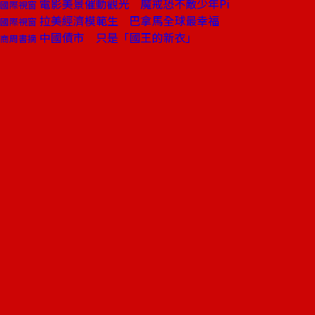
電影美景催動觀光 魔戒恐不敵少年Pi
國際視窗
拉美經濟模範生 巴拿馬全球最幸福
國際視窗
中國債市 只是「國王的新衣」
商周書摘