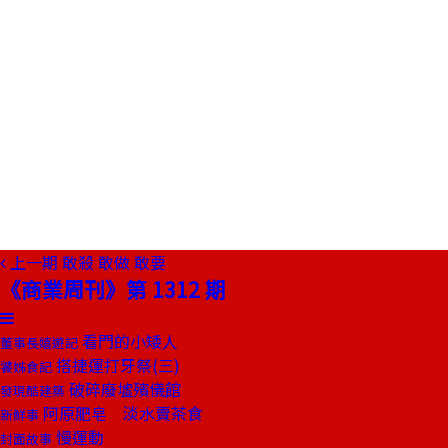
上一期
敢殺 敢做 敢要
《商業周刊》第 1312 期
看門的小矮人
董事長嬉遊記
搭捷運打牙祭(三)
饕姊食記
破碎廢墟殯儀館
發現酷建築
阿原肥皂 淡水賣茶食
新鮮事
慢運動
封面故事