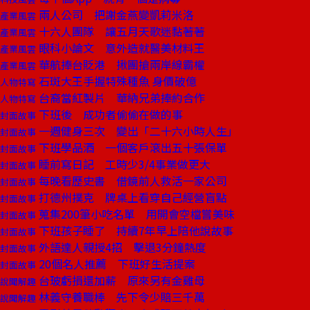
兩人公司 把謝金燕變凱莉米洛
產業風雲
十六人團隊 讓五月天歌迷黏著著
產業風雲
眼科小論文 意外造就醫美材料王
產業風雲
華航捧台貶港 揪團搶兩岸線霸權
產業風雲
石斑大王手握特殊種魚 身價破億
人物特寫
台裔當紅製片 華納兄弟捧約合作
人物特寫
下班後 成功者偷偷在做的事
封面故事
一週健身三次 變出「二十六小時人生」
封面故事
下班學品酒 一個客戶滾出五十張保單
封面故事
睡前寫日記 工時少3/4事業做更大
封面故事
每晚看歷史書 借鏡前人救活一家公司
封面故事
打德州撲克 牌桌上看穿自己經營盲點
封面故事
蒐集200筆小吃名單 用開會空檔嘗美味
封面故事
下班孩子睡了 持續7年早上陪他說故事
封面故事
外語達人親授4招 擊退3分鐘熱度
封面故事
20個名人推薦 下班好生活提案
封面故事
台玻虧損還加薪 原來另有金雞母
說聞解趣
林義守養職棒 先下令少賠三千萬
說聞解趣