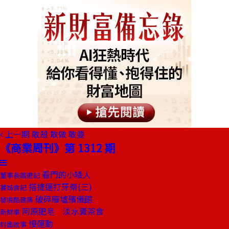
上一期
敢殺 敢做 敢要
《商業周刊》第 1312 期
看門的小矮人
董事長嬉遊記
搭捷運打牙祭(三)
饕姊食記
破碎廢墟殯儀館
發現酷建築
阿原肥皂 淡水賣茶食
新鮮事
慢運動
封面故事