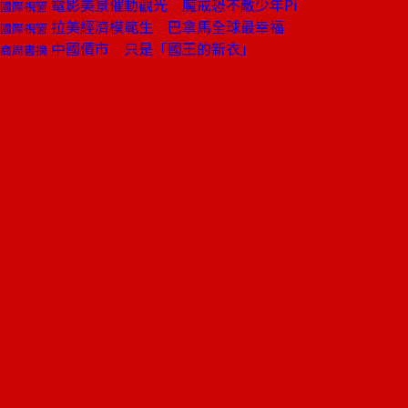
電影美景催動觀光 魔戒恐不敵少年Pi
國際視窗
拉美經濟模範生 巴拿馬全球最幸福
國際視窗
中國債市 只是「國王的新衣」
商周書摘