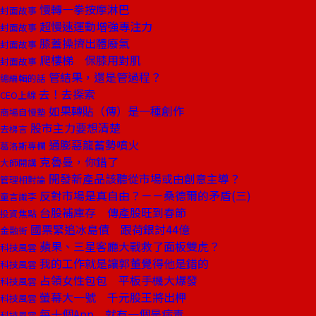
慢轉一拳按摩淋巴
封面故事
超慢速運動增強專注力
封面故事
膝蓋操擠出體廢氣
封面故事
爬樓梯 保膝用對肌
封面故事
管結果，還是管過程？
總編輯的話
去！去探索
CEO上線
如果轉貼（傳）是一種創作
商場自慢塾
股市主力要想清楚
去梯言
通膨惡龍蓄勢噴火
葛洛斯專欄
克魯曼，你錯了
大師開講
開發新產品該聽從市場或由創意主導？
管理相對論
反對市場是真自由？－－桑德爾的矛盾(三)
童言識李
台股補庫存 傳產股旺到春節
投資焦點
國票緊追冰島債 跟荷銀討44億
金融街
蘋果、三星客廳大戰救了面板雙虎？
科技風雲
我的工作就是讓郭董覺得他是錯的
科技風雲
占領女性包包 平板手機大爆發
科技風雲
螢幕大一號 千元股王將出柙
科技風雲
每十個App 就有一個是病毒
科技風雲