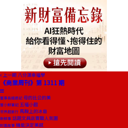
上一期
八分滿幸福學
《商業周刊》第 1311 期
母的比公的美
董事長嬉遊記
五福小館
嘗小鮮筆記
馬鞍上的冰島
世界超旅行
話題文具店賣職人氛圍
新鮮事
機能決定美感
封面故事