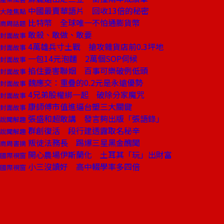
中國最賣華語片 回收13倍的秘密
大陸焦點
比特幣 全球唯一不怕通膨貨幣
商周話題
敢殺、敢做、敢要
封面故事
4萬雄兵寸土戰 搶攻雜貨店前0.3坪地
封面故事
一包14元泡麵 2萬個SOP伺候
封面故事
掐住要害聯姻 百事可樂破例低頭
封面故事
魏應交：重疊的0.2元是永遠優勢
封面故事
4兄弟股權綁一起 破除分家魔咒
封面故事
康師傅市值進逼台塑三大關鍵
封面故事
張盛和超敢講 發言夠出版「張語錄」
說聞解趣
群創復活 段行建透露取名秘辛
說聞解趣
叛徒法務長 踢爆三星黑金醜聞
商周書摘
開心農場伊斯蘭化 土耳其「玩」出財富
國際視窗
小三沒讀好 高中輟學率多四倍
國際視窗