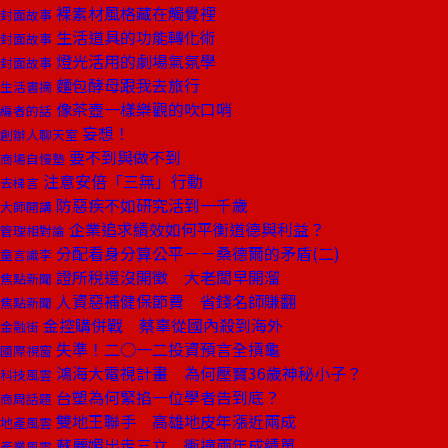
裸素材風格藏在觸覺裡
封面故事
生活道具的功能轉化術
封面故事
燈光活用的劇場氣氛學
封面故事
麵包酵母跟我去旅行
生活書摘
像茶壺一樣樂觀的吹口哨
編者的話
妄想！
創辦人聊天室
要不到與做不到
商場自慢塾
注意安倍「三無」行動
去梯言
防惡疾不如研究活到一千歲
大師開講
企業追求績效如何平衡道德與利益？
管理相對論
分配看身分算公平－－桑德爾的矛盾(二)
童言識李
證所稅還沒開徵 大老闆早開溜
焦點新聞
人資惡補健保節費 省錢名師賺翻
焦點新聞
金控購併戰 蔡辜從國內殺到海外
金融街
失準！二○一二投資預言全摃龜
國際視窗
鴻海大電視計畫 為何壓寶36歲神秘小子？
科技風雲
台塑為何緊掐一位學者告到底？
商周話題
雙地王聯手 高雄地皮年漲近兩成
地產風雲
蘇麗媚出走三立 衝撞兩年成績單
產業風雲