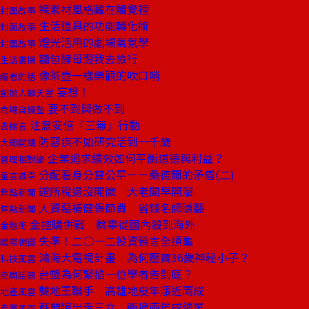
裸素材風格藏在觸覺裡
封面故事
生活道具的功能轉化術
封面故事
燈光活用的劇場氣氛學
封面故事
麵包酵母跟我去旅行
生活書摘
像茶壺一樣樂觀的吹口哨
編者的話
妄想！
創辦人聊天室
要不到與做不到
商場自慢塾
注意安倍「三無」行動
去梯言
防惡疾不如研究活到一千歲
大師開講
企業追求績效如何平衡道德與利益？
管理相對論
分配看身分算公平－－桑德爾的矛盾(二)
童言識李
證所稅還沒開徵 大老闆早開溜
焦點新聞
人資惡補健保節費 省錢名師賺翻
焦點新聞
金控購併戰 蔡辜從國內殺到海外
金融街
失準！二○一二投資預言全摃龜
國際視窗
鴻海大電視計畫 為何壓寶36歲神秘小子？
科技風雲
台塑為何緊掐一位學者告到底？
商周話題
雙地王聯手 高雄地皮年漲近兩成
地產風雲
蘇麗媚出走三立 衝撞兩年成績單
產業風雲