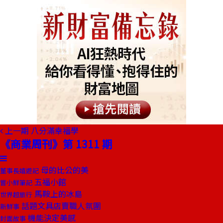
上一期
八分滿幸福學
《商業周刊》第 1311 期
母的比公的美
董事長嬉遊記
五福小館
嘗小鮮筆記
馬鞍上的冰島
世界超旅行
話題文具店賣職人氛圍
新鮮事
機能決定美感
封面故事