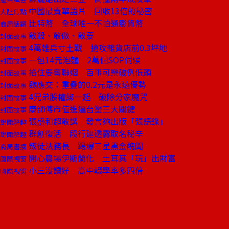
中國最賣華語片 回收13倍的秘密
大陸焦點
比特幣 全球唯一不怕通膨貨幣
商周話題
敢殺、敢做、敢要
封面故事
4萬雄兵寸土戰 搶攻雜貨店前0.3坪地
封面故事
一包14元泡麵 2萬個SOP伺候
封面故事
掐住要害聯姻 百事可樂破例低頭
封面故事
魏應交：重疊的0.2元是永遠優勢
封面故事
4兄弟股權綁一起 破除分家魔咒
封面故事
康師傅市值進逼台塑三大關鍵
封面故事
張盛和超敢講 發言夠出版「張語錄」
說聞解趣
群創復活 段行建透露取名秘辛
說聞解趣
叛徒法務長 踢爆三星黑金醜聞
商周書摘
開心農場伊斯蘭化 土耳其「玩」出財富
國際視窗
小三沒讀好 高中輟學率多四倍
國際視窗