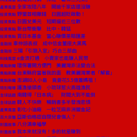
全家攻陸八年 開逾千家店還沒賺
產業風雲
野蠻首相撒錢 日圓超貶啟動！
投資焦點
日圓兌美元 短期逼近三位數
投資焦點
新台幣衝擊 比中、韓猛
投資焦點
買日本基金 當心賺價差賠匯差
投資焦點
辜仲諒表叔 成中信金董座大黑馬
金融街
三陽「引狼入室」巧合三部曲
金融街
e金流打通 小賣家也能賺人民幣
科技風雲
環保署開方便門 美麗灣非法變合法
焦點新聞
台東縣府當著我的面 教美麗灣業者「解套」
焦點新聞
澎湖80人小島 竟要花5.5億蓋媽祖！
焦點新聞
護漁搶頭香 小琉球惹火高雄漁民
特別報導
南韓得「日本病」 財閥大到不能倒
全球話題
韓人不快樂 暢銷書多半發洩悲憤
全球話題
彰化小油廠 一粒芝麻非洲鍍金記
產業風雲
亞斯伯格症自閉兒會傷人？
百大良醫
八分滿幸福學
封面故事
我本來就沒有！多的就是賺到
封面故事