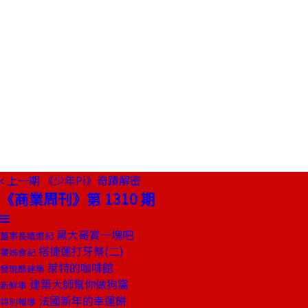
上一期
《少年Pi》奇蹟解密
《商業周刊》第 1310 期
黑大哥賞一塊吧
董事長嬉遊記
搭捷運打牙祭(二)
饕姊食記
萊特的咖啡館
發現酷建築
建築大師幫你做狗窩
新鮮事
法國新年的幸運餅
特別報導