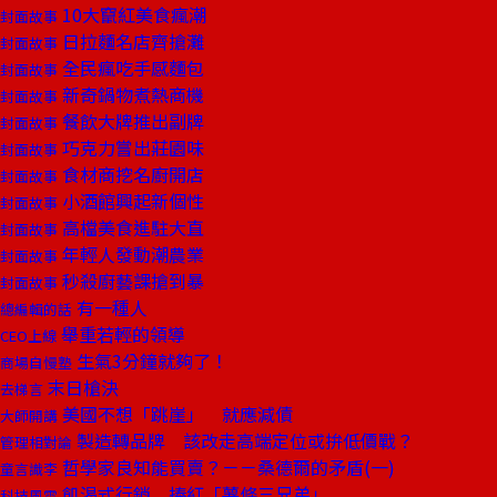
10大竄紅美食瘋潮
封面故事
日拉麵名店齊搶灘
封面故事
全民瘋吃手感麵包
封面故事
新奇鍋物煮熱商機
封面故事
餐飲大牌推出副牌
封面故事
巧克力嘗出莊園味
封面故事
食材商挖名廚開店
封面故事
小酒館興起新個性
封面故事
高檔美食進駐大直
封面故事
年輕人發動潮農業
封面故事
秒殺廚藝課搶到暴
封面故事
有一種人
總編輯的話
舉重若輕的領導
CEO上線
生氣3分鐘就夠了！
商場自慢塾
末日槍決
去梯言
美國不想「跳崖」 就應減債
大師開講
製造轉品牌 該改走高端定位或拚低價戰？
管理相對論
哲學家良知能買賣？－－桑德爾的矛盾(一)
童言識李
飢渴式行銷 捧紅「薯條三兄弟」
科技風雲