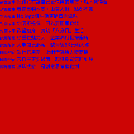
把錢花在讓自己更快樂的地方，就不覺得苦
封面故事
看穿事物本質，由奢入儉一點都不難
封面故事
No logo讓生活更簡單有滋味
封面故事
你喘不過氣，因為要圖那份錢
封面故事
欲望瘦身 實踐「八分目」生活
封面故事
徐重仁魅力大 企業界相挺掃廁所
說聞解趣
大老闆比起薪 歐晉德6K比輸大夥
說聞解趣
銀行信用差 上網借錢給人變商機
國際視窗
苦日子更要過節 耶誕樹買氣旺到爆
國際視窗
無聊狀態 是創意思考催化劑
商周書摘