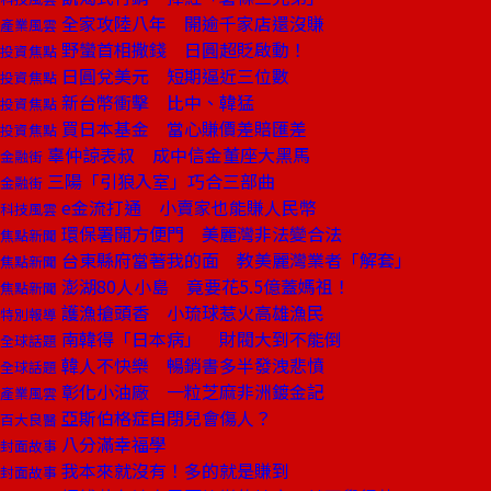
全家攻陸八年 開逾千家店還沒賺
產業風雲
野蠻首相撒錢 日圓超貶啟動！
投資焦點
日圓兌美元 短期逼近三位數
投資焦點
新台幣衝擊 比中、韓猛
投資焦點
買日本基金 當心賺價差賠匯差
投資焦點
辜仲諒表叔 成中信金董座大黑馬
金融街
三陽「引狼入室」巧合三部曲
金融街
e金流打通 小賣家也能賺人民幣
科技風雲
環保署開方便門 美麗灣非法變合法
焦點新聞
台東縣府當著我的面 教美麗灣業者「解套」
焦點新聞
澎湖80人小島 竟要花5.5億蓋媽祖！
焦點新聞
護漁搶頭香 小琉球惹火高雄漁民
特別報導
南韓得「日本病」 財閥大到不能倒
全球話題
韓人不快樂 暢銷書多半發洩悲憤
全球話題
彰化小油廠 一粒芝麻非洲鍍金記
產業風雲
亞斯伯格症自閉兒會傷人？
百大良醫
八分滿幸福學
封面故事
我本來就沒有！多的就是賺到
封面故事