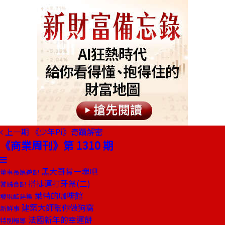
上一期
《少年Pi》奇蹟解密
《商業周刊》第 1310 期
黑大哥賞一塊吧
董事長嬉遊記
搭捷運打牙祭(二)
饕姊食記
萊特的咖啡館
發現酷建築
建築大師幫你做狗窩
新鮮事
法國新年的幸運餅
特別報導