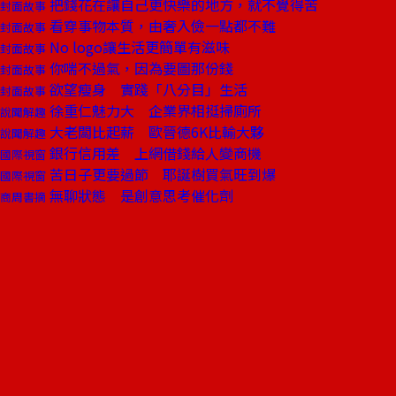
把錢花在讓自己更快樂的地方，就不覺得苦
封面故事
看穿事物本質，由奢入儉一點都不難
封面故事
No logo讓生活更簡單有滋味
封面故事
你喘不過氣，因為要圖那份錢
封面故事
欲望瘦身 實踐「八分目」生活
封面故事
徐重仁魅力大 企業界相挺掃廁所
說聞解趣
大老闆比起薪 歐晉德6K比輸大夥
說聞解趣
銀行信用差 上網借錢給人變商機
國際視窗
苦日子更要過節 耶誕樹買氣旺到爆
國際視窗
無聊狀態 是創意思考催化劑
商周書摘