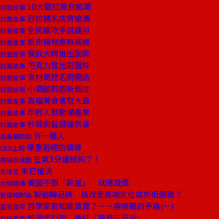
10大竄紅美食瘋潮
封面故事
日拉麵名店齊搶灘
封面故事
全民瘋吃手感麵包
封面故事
新奇鍋物煮熱商機
封面故事
餐飲大牌推出副牌
封面故事
巧克力嘗出莊園味
封面故事
食材商挖名廚開店
封面故事
小酒館興起新個性
封面故事
高檔美食進駐大直
封面故事
年輕人發動潮農業
封面故事
秒殺廚藝課搶到暴
封面故事
有一種人
總編輯的話
舉重若輕的領導
CEO上線
生氣3分鐘就夠了！
商場自慢塾
末日槍決
去梯言
美國不想「跳崖」 就應減債
大師開講
製造轉品牌 該改走高端定位或拚低價戰？
管理相對論
哲學家良知能買賣？－－桑德爾的矛盾(一)
童言識李
飢渴式行銷 捧紅「薯條三兄弟」
科技風雲