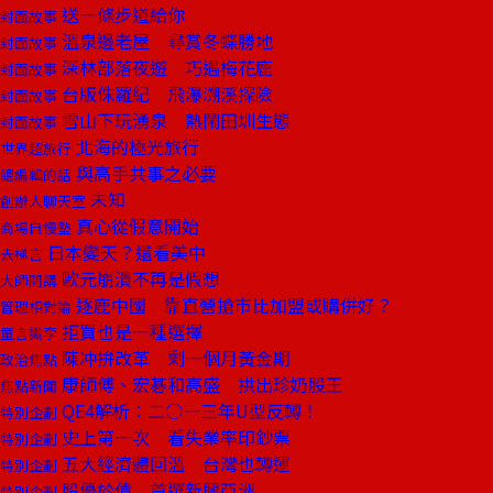
送一條步道給你
封面故事
溫泉邊老屋 尋賞冬蝶勝地
封面故事
深林部落夜遊 巧遇梅花鹿
封面故事
台版侏羅紀 飛瀑溯溪探險
封面故事
雪山下玩湧泉 熱鬧田圳生態
封面故事
北海的極光旅行
世界超旅行
與高手共事之必要
總編輯的話
未知
創辦人聊天室
真心從假意開始
商場自慢塾
日本變天？還看美中
去梯言
歐元崩潰不再是假想
大師開講
逐鹿中國 靠直營搶市比加盟或購併好？
管理相對論
拒買也是一種選擇
童言識李
陳冲拚改革 剩一個月黃金期
政治焦點
康師傅、宏碁和高盛 拱出珍奶股王
焦點新聞
QE4解析：二○一三年U型反轉！
特別企劃
史上第一次 看失業率印鈔票
特別企劃
五大經濟體回溫 台灣也轉運
特別企劃
股優於債 首選新興亞洲
特別企劃