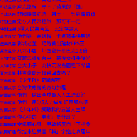
庫克路線 守不了蘋果的「酷」
科技風雲
菲國臉書抓賄 創七．一％經濟奇蹟
全球話題
定存人民幣穩賺 那可不一定
特別企劃
5種人民幣商品 比定存誘人
特別企劃
他們靠一顆螺帽 卡進蘋果供應鏈
產業風雲
影城老董 絕路養出建材EPS王
產業風雲
八坪小店 坪效竄升星巴克1.8倍
產業風雲
安藤忠雄到台中 幕後女推手曝光
人物特寫
台大小子 為快沉沒島國種下希望
人物特寫
林書豪斷牙接得回去嗎？
百大良醫
《少年Pi》奇蹟解密
封面故事
台灣供應鏈的奇幻旅程
封面故事
他們 做出全球最大人工造浪池
封面故事
他們 用1/5人力做到好萊塢水準
封面故事
《少年Pi》觸動我的五堂人生課
封面故事
你心中的「老虎」是什麼？
封面故事
受邀聽心聲 尹啟銘反而「下指令」
說聞解趣
徐旭東迎雙喜「轉」字送走衰運年
說聞解趣