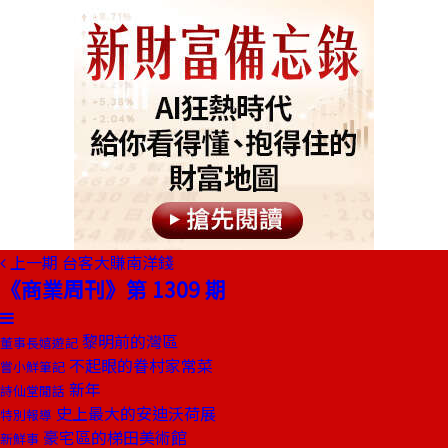
上一期
台客大賺南洋錢
《商業周刊》第 1309 期
黎明前的灣區
董事長嬉遊記
不起眼的眷村家常菜
嘗小鮮筆記
新年
詩仙堂閒話
史上最大的安迪沃荷展
特別報導
豪宅區的梯田美術館
新鮮事