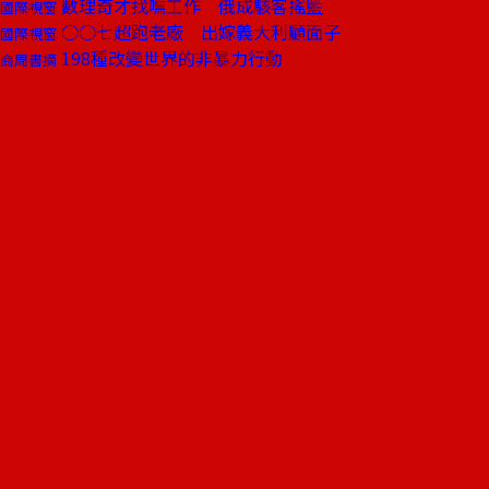
數理奇才找嘸工作 俄成駭客搖籃
國際視窗
○○七超跑老廠 出嫁義大利顧面子
國際視窗
198種改變世界的非暴力行動
商周書摘