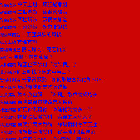
今天上班，瘋狂過耶誕
封面故事
二個遊戲 幽默笑破表
封面故事
四種玩法 感情大加溫
封面故事
十分逗趣 超夯耶誕禮
封面故事
十五座獎項的背後
總編輯的話
有理有禮
CEO上線
情同骨肉，宛若仇讎
商場自慢塾
鴻鵠，還是燕雀？
去梯言
跨國企業該付「污染費」了
大師開講
上哪找永遠的草莓田？
葛洛斯專欄
高品質服務 如何取捨客製化和SOP？
管理相對論
反媒體壟斷是狗吠錯樹
童言識李
陳冲救台股 「沖哥」散戶將成炮灰
投資焦點
台灣最後貴族企業家傳奇
焦點新聞
都更條例再修 改建耗時將多一半
地產風雲
神秘股后漢微科 背後的大陸天才
科技風雲
蔡明介兩大戰術 讓聯發科奪回王座！
科技風雲
聯想攜手聯發科 從手機J咖直逼第一
科技風雲
蘋果概念out 「中國製」題材in
科技風雲