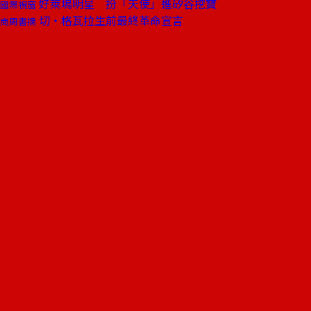
好萊塢明星 扮「天使」進矽谷挖寶
國際視窗
切‧格瓦拉生前最終革命宣言
商周書摘