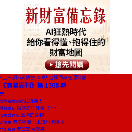
上一期
6天快炒500點 台股到底在漲什麼？
《商業周刊》第 1308 期
我抗議！
董事長嬉遊記
搭捷運打牙祭（一）
饕姊食記
鐵塔的食物
發現酷建築
週末籃賽 上班也不熄火
新鮮事
老公寓大變身
特別報導