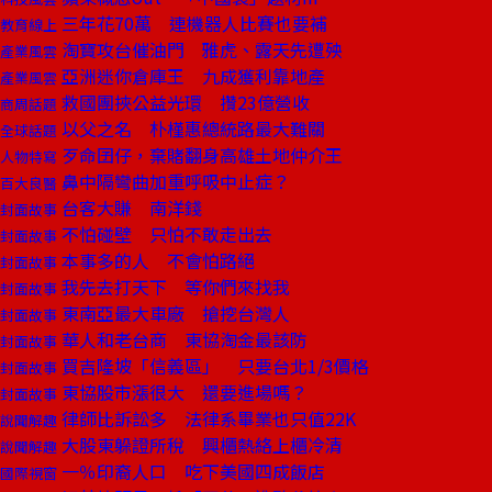
三年花70萬 連機器人比賽也要補
教育線上
淘寶攻台催油門 雅虎、露天先遭殃
產業風雲
亞洲迷你倉庫王 九成獲利靠地產
產業風雲
救國團挾公益光環 攢23億營收
商周話題
以父之名 朴槿惠總統路最大難關
全球話題
歹命囝仔，棄賭翻身高雄土地仲介王
人物特寫
鼻中隔彎曲加重呼吸中止症？
百大良醫
台客大賺 南洋錢
封面故事
不怕碰壁 只怕不敢走出去
封面故事
本事多的人 不會怕路絕
封面故事
我先去打天下 等你們來找我
封面故事
東南亞最大車廠 搶挖台灣人
封面故事
華人和老台商 東協淘金最該防
封面故事
買吉隆坡「信義區」 只要台北1/3價格
封面故事
東協股市漲很大 還要進場嗎？
封面故事
律師比訴訟多 法律系畢業也只值22K
說聞解趣
大股東躲證所稅 興櫃熱絡上櫃冷清
說聞解趣
一％印裔人口 吃下美國四成飯店
國際視窗