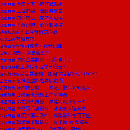
今天上班，瘋狂過耶誕
封面故事
二個遊戲 幽默笑破表
封面故事
四種玩法 感情大加溫
封面故事
十分逗趣 超夯耶誕禮
封面故事
十五座獎項的背後
總編輯的話
有理有禮
CEO上線
情同骨肉，宛若仇讎
商場自慢塾
鴻鵠，還是燕雀？
去梯言
跨國企業該付「污染費」了
大師開講
上哪找永遠的草莓田？
葛洛斯專欄
高品質服務 如何取捨客製化和SOP？
管理相對論
反媒體壟斷是狗吠錯樹
童言識李
陳冲救台股 「沖哥」散戶將成炮灰
投資焦點
台灣最後貴族企業家傳奇
焦點新聞
都更條例再修 改建耗時將多一半
地產風雲
神秘股后漢微科 背後的大陸天才
科技風雲
蔡明介兩大戰術 讓聯發科奪回王座！
科技風雲
聯想攜手聯發科 從手機J咖直逼第一
科技風雲
蘋果概念out 「中國製」題材in
科技風雲