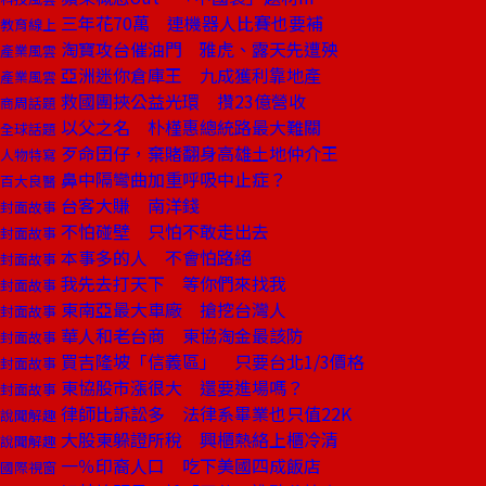
三年花70萬 連機器人比賽也要補
教育線上
淘寶攻台催油門 雅虎、露天先遭殃
產業風雲
亞洲迷你倉庫王 九成獲利靠地產
產業風雲
救國團挾公益光環 攢23億營收
商周話題
以父之名 朴槿惠總統路最大難關
全球話題
歹命囝仔，棄賭翻身高雄土地仲介王
人物特寫
鼻中隔彎曲加重呼吸中止症？
百大良醫
台客大賺 南洋錢
封面故事
不怕碰壁 只怕不敢走出去
封面故事
本事多的人 不會怕路絕
封面故事
我先去打天下 等你們來找我
封面故事
東南亞最大車廠 搶挖台灣人
封面故事
華人和老台商 東協淘金最該防
封面故事
買吉隆坡「信義區」 只要台北1/3價格
封面故事
東協股市漲很大 還要進場嗎？
封面故事
律師比訴訟多 法律系畢業也只值22K
說聞解趣
大股東躲證所稅 興櫃熱絡上櫃冷清
說聞解趣
一％印裔人口 吃下美國四成飯店
國際視窗