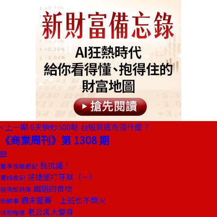
上一期
6天快炒500點 台股到底在漲什麼？
《商業周刊》第 1308 期
我抗議！
董事長嬉遊記
搭捷運打牙祭（一）
饕姊食記
鐵塔的食物
發現酷建築
週末籃賽 上班也不熄火
新鮮事
老公寓大變身
特別報導