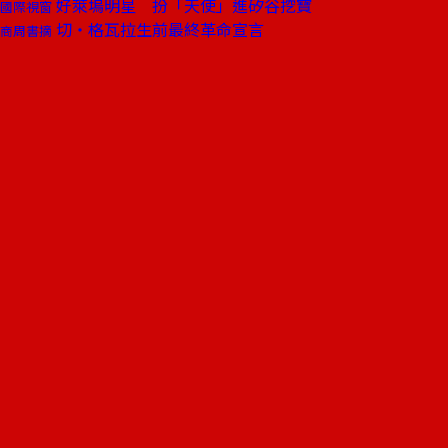
好萊塢明星 扮「天使」進矽谷挖寶
國際視窗
切‧格瓦拉生前最終革命宣言
商周書摘