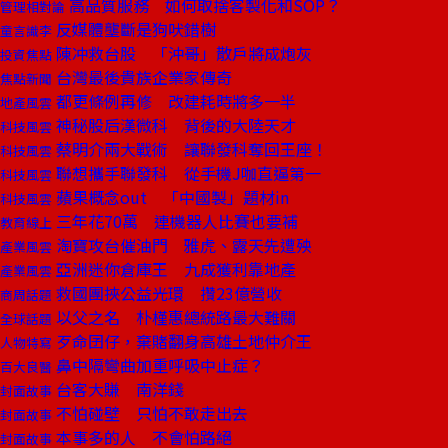
高品質服務 如何取捨客製化和SOP？
管理相對論
反媒體壟斷是狗吠錯樹
童言識李
陳冲救台股 「沖哥」散戶將成炮灰
投資焦點
台灣最後貴族企業家傳奇
焦點新聞
都更條例再修 改建耗時將多一半
地產風雲
神秘股后漢微科 背後的大陸天才
科技風雲
蔡明介兩大戰術 讓聯發科奪回王座！
科技風雲
聯想攜手聯發科 從手機J咖直逼第一
科技風雲
蘋果概念out 「中國製」題材in
科技風雲
三年花70萬 連機器人比賽也要補
教育線上
淘寶攻台催油門 雅虎、露天先遭殃
產業風雲
亞洲迷你倉庫王 九成獲利靠地產
產業風雲
救國團挾公益光環 攢23億營收
商周話題
以父之名 朴槿惠總統路最大難關
全球話題
歹命囝仔，棄賭翻身高雄土地仲介王
人物特寫
鼻中隔彎曲加重呼吸中止症？
百大良醫
台客大賺 南洋錢
封面故事
不怕碰壁 只怕不敢走出去
封面故事
本事多的人 不會怕路絕
封面故事