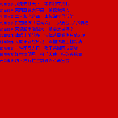
我先去打天下 等你們來找我
封面故事
東南亞最大車廠 搶挖台灣人
封面故事
華人和老台商 東協淘金最該防
封面故事
買吉隆坡「信義區」 只要台北1/3價格
封面故事
東協股市漲很大 還要進場嗎？
封面故事
律師比訴訟多 法律系畢業也只值22K
說聞解趣
大股東躲證所稅 興櫃熱絡上櫃冷清
說聞解趣
一％印裔人口 吃下美國四成飯店
國際視窗
好萊塢明星 扮「天使」進矽谷挖寶
國際視窗
切‧格瓦拉生前最終革命宣言
商周書摘