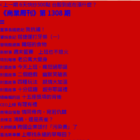
上一期
6天快炒500點 台股到底在漲什麼？
《商業周刊》第 1308 期
我抗議！
董事長嬉遊記
搭捷運打牙祭（一）
饕姊食記
鐵塔的食物
發現酷建築
週末籃賽 上班也不熄火
新鮮事
老公寓大變身
特別報導
今天上班，瘋狂過耶誕
封面故事
二個遊戲 幽默笑破表
封面故事
四種玩法 感情大加溫
封面故事
十分逗趣 超夯耶誕禮
封面故事
十五座獎項的背後
總編輯的話
有理有禮
CEO上線
情同骨肉，宛若仇讎
商場自慢塾
鴻鵠，還是燕雀？
去梯言
跨國企業該付「污染費」了
大師開講
上哪找永遠的草莓田？
葛洛斯專欄