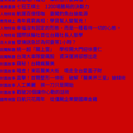
七冠王棋士 1200場勝局的決斷力
商周書摘
航運百億怪咖 要闖釣魚台搶能源
人物特寫
青年貧窮真相：學貸幫人變幫兇！
教育線上
幸福沒有固定的形態，而是一種看待一切的心態。
人物特寫
國際扶輪社首位台籍社長人脈學
人物特寫
發燒送急診為何要等1小時？
百大良醫
統一超「關上窗」 學校開大門迎徐重仁
說聞解趣
台灣大車隊變飆股 資深運將卻想出走
說聞解趣
窺秘！台韓瘋醫美
封面故事
暗查！東區醫美大街 吸走全台愛面子財
封面故事
直擊！首爾整形一條街 破解「醫美界三星」搶錢術
封面故事
人工美麗 挨一刀只是開始
封面故事
戳破20個讓你心動的話術
封面故事
日航只花兩年 從僵屍企業變國庫金雞
國際視窗