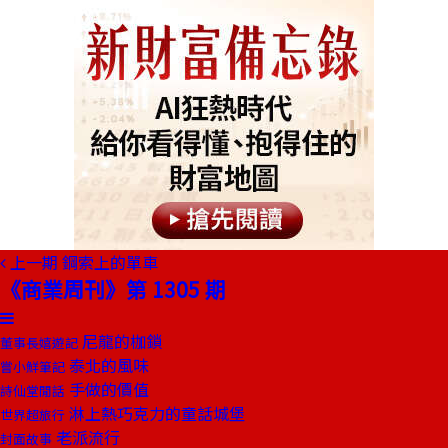
上一期
鋼索上的單車
《商業周刊》第 1305 期
尼龍的枷鎖
董事長嬉遊記
泰北的風味
嘗小鮮筆記
手做的價值
詩仙堂閒話
淋上熱巧克力的童話城堡
世界超旅行
老派流行
封面故事