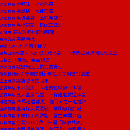
極趣味 小物熱蒐
封面故事
搶風格 大件珍藏
封面故事
舊貨翻身 品味新寵兒
封面故事
舊物當家 搭配三法則
封面故事
盡興玩畫材的咖啡店
新鮮事
美麗商機
編者的話
不拘小節？
創辦人聊天室
錯，大到沒人敢承認！—核四我見我聞我思之三
商場自慢塾
「老馬」全面轉進
去梯言
歐巴馬連任該扛的責任
大師開講
引導團隊創新明星人才與機制孰重
管理相對論
認清漲價的因果
童言識李
不只股民 大老闆也喊被TDR騙
投資焦點
五大基金合體 不保證能救退休金
投資焦點
29萬老屋都更 僅百分之一能達陣
地產風雲
壹傳媒交易混戰 蔡明忠變箭靶
焦點新聞
不做代工的緯創 營益率翻六倍
科技風雲
台灣LED自救 被逼「與狼共舞」
科技風雲
實體唱片難活 華研憑什麼興櫃？
產業風雲