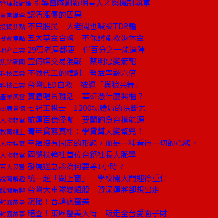
引導團隊創新明星人才與機制孰重
管理相對論
認清漲價的因果
童言識李
不只股民 大老闆也喊被TDR騙
投資焦點
五大基金合體 不保證能救退休金
投資焦點
29萬老屋都更 僅百分之一能達陣
地產風雲
壹傳媒交易混戰 蔡明忠變箭靶
焦點新聞
不做代工的緯創 營益率翻六倍
科技風雲
台灣LED自救 被逼「與狼共舞」
科技風雲
實體唱片難活 華研憑什麼興櫃？
產業風雲
七冠王棋士 1200場勝局的決斷力
商周書摘
航運百億怪咖 要闖釣魚台搶能源
人物特寫
青年貧窮真相：學貸幫人變幫兇！
教育線上
幸福沒有固定的形態，而是一種看待一切的心態。
人物特寫
國際扶輪社首位台籍社長人脈學
人物特寫
發燒送急診為何要等1小時？
百大良醫
統一超「關上窗」 學校開大門迎徐重仁
說聞解趣
台灣大車隊變飆股 資深運將卻想出走
說聞解趣
窺秘！台韓瘋醫美
封面故事
暗查！東區醫美大街 吸走全台愛面子財
封面故事