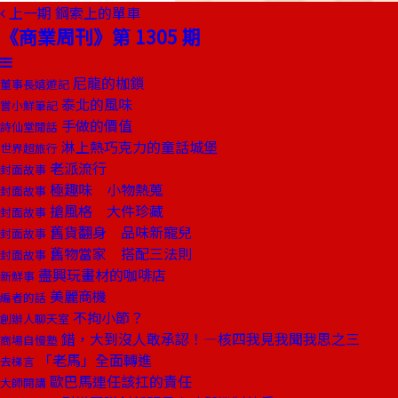
上一期
鋼索上的單車
《商業周刊》第 1305 期
尼龍的枷鎖
董事長嬉遊記
泰北的風味
嘗小鮮筆記
手做的價值
詩仙堂閒話
淋上熱巧克力的童話城堡
世界超旅行
老派流行
封面故事
極趣味 小物熱蒐
封面故事
搶風格 大件珍藏
封面故事
舊貨翻身 品味新寵兒
封面故事
舊物當家 搭配三法則
封面故事
盡興玩畫材的咖啡店
新鮮事
美麗商機
編者的話
不拘小節？
創辦人聊天室
錯，大到沒人敢承認！—核四我見我聞我思之三
商場自慢塾
「老馬」全面轉進
去梯言
歐巴馬連任該扛的責任
大師開講