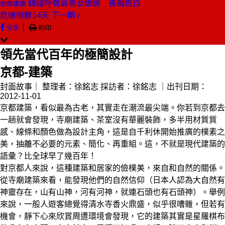
韓國呼聲最高女總統 喪親告白
商周書摘
危機倒數54天
下一期
｜
分享
列印
領先當代百年的極簡設計
京都-建築
封面故事｜
整理者：徐銘志
採訪者：徐銘志
｜出刊日期：
2012-11-01
京都建築，看似最為古老，其實走在潮流最尖端。你若到京都去
一趟就會發現，寺廟建築、茶室沒有華麗裝飾，多半用材質質
感、線條和顏色做為設計主角，這是自千利休開始推廣的樸素之
美，抽離不必要的元素、簡化、再重組。這，不就是現代建築的
語彙？比全球早了幾百年！
對京都人來說，這種建築和居家的儉樸美，來自和自然的關係。
從寺廟建築來看，能發現他們的自然信仰（日本人認為大自然有
神靈存在，山有山神，河有河神，就連石頭也有石頭神）。舉例
來說，一般人遊客總覺得清水寺香火鼎盛，似乎很嘈雜，但若有
機會，靜下心來欣賞周遭環境會發現，它的建築其實是星羅棋布