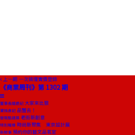
上一期
一次搞懂實價登錄
《商業周刊》第 1302 期
大家來比狠
董事長嬉遊記
品蟹去！
饕姊食記
老街新創意
發現酷建築
時尚新聚焦 東京設計展
特別報導
預約你的藝文品茗室
新鮮事