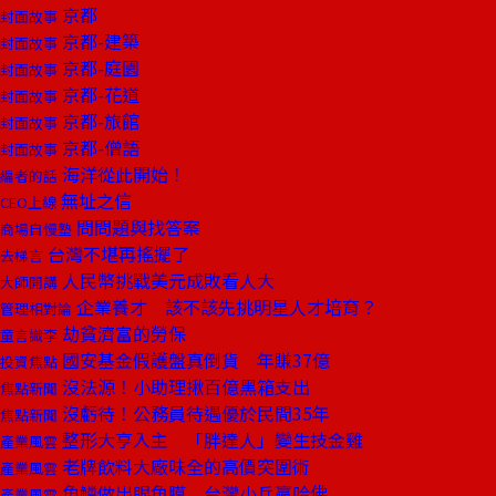
京都
封面故事
京都-建築
封面故事
京都-庭園
封面故事
京都-花道
封面故事
京都-旅館
封面故事
京都-僧語
封面故事
海洋從此開始！
編者的話
無址之信
CEO上線
問問題與找答案
商場自慢塾
台灣不堪再搖擺了
去梯言
人民幣挑戰美元成敗看人大
大師開講
企業養才 該不該先挑明星人才培育？
管理相對論
劫貧濟富的勞保
童言識李
國安基金假護盤真倒貨 年賺37億
投資焦點
沒法源！小助理揪百億黑箱支出
焦點新聞
沒虧待！公務員待遇優於民間35年
焦點新聞
整形大亨入主 「胖達人」變生技金雞
產業風雲
老牌飲料大廠味全的高價突圍術
產業風雲
魚鱗做出眼角膜 台灣小兵贏哈佛
產業風雲