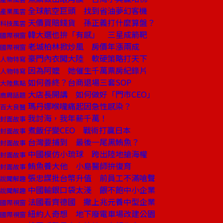
全球航空巨頭 找到省油夢幻客機
產業風雲
天價買賠錢貨 孫正義打什麼算盤？
科技風雲
韓大選也拚「有感」 三星成箭靶
國際視窗
老城柏林掀炒風 房價年漲兩成
國際視窗
豪門內衣闖大陸 軟硬策略打天下
人物特寫
因為阿嬤 她催生千萬票房紀錄片
人物特寫
如何善終？台商退場三套SOP
大陸焦點
大店長開講 如何做好「門市CEO」
商周話題
瑪丹娜喉嚨痛起因急性感染？
百大良醫
我討海，我年薪千萬！
封面故事
煮飯仔變CEO 戰術打贏日本
封面故事
台灣要捕到 最後一尾黑鮪魚？
封面故事
中國模仿小琉球 跨出陸地搶海權
封面故事
鮪魚養大他 小島醫師拚復育
封面故事
張忠謀批台幣升值 前員工不滿嗆聲
說聞解趣
中國輸銀口袋太淺 餵不飽中小企業
說聞解趣
法國看齊德國 撒上兆元養中型企業
國際視窗
紐約人奇想 地下廢電車場改建公園
國際視窗