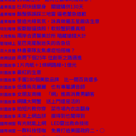
杜邦快速變身 關鍵購併130天
產業風雲
鬍鬚張誤踩三地雷 逼老董急道歉
產業報導
營造光線氣氛，詠真做遍五星飯店生意
產業報導
扳斷腳逼換殼！軟殼蟹飼養真相
特別報導
兩岸合資醫美診所 暗藏搶錢大計
大陸焦點
星巴克擺脫迷失的告急信
管理線上
林書豪隊友焦慮症怕搭機？
百大良醫
商周下個25年 往創新之路邁進
商周話題
1片肉紙＋1條網路線>1億元
封面故事
最紅的生意
封面故事
手握180個美妝品牌 比一間百貨還多
封面故事
低價烏克麗麗 也有專屬調音師
封面故事
女朋友商機 「網」進高消費男顧客
封面故事
網購大閘蟹 送上門還是活的
封面故事
拍短片教你穿 菜市場內衣店翻身
封面故事
未來上網血拼 摸得到也聞得到
封面故事
有光就能上網 LED竄出救命技術
國際視窗
一群科技怪咖 免費打造美國政府二‧○
國際視窗