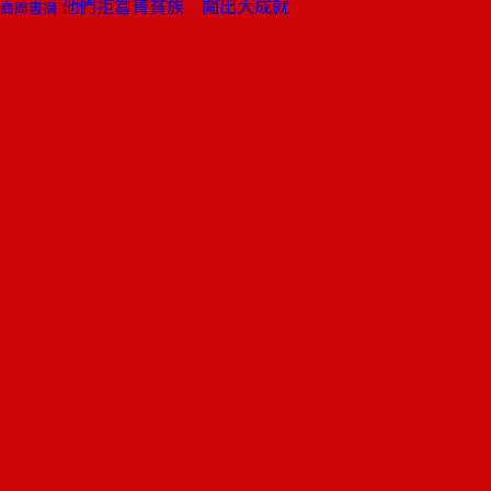
他們拒當青貧族 闖出大成就
商周書摘