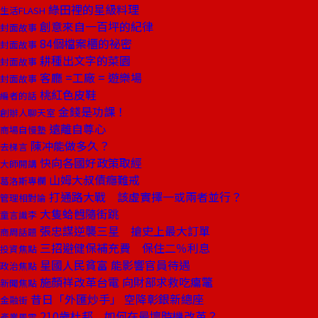
綠田裡的星級料理
生活FLASH
創意來自一百坪的紀律
封面故事
84個檔案櫃的祕密
封面故事
耕種出文字的菜園
封面故事
客廳 =工廠 = 遊樂場
封面故事
桃紅色皮鞋
編者的話
金錢是功課！
創辦人聊天室
遠離自尊心
商場自慢塾
陳冲能做多久？
去梯言
快向各國好政策取經
大師開講
山姆大叔債癮難戒
葛洛斯專欄
打通路大戰 該虛實擇一或兩者並行？
管理相對論
大隻蛤乸隨街跳
童言識李
張忠謀逆襲三星 搶史上最大訂單
商周話題
三招避健保補充費 保住二％利息
投資焦點
星國人民貧富 能影響官員待遇
政治焦點
施顏祥改革台電 向財部求救吃癟鼈
新聞焦點
昔日「外匯炒手」 空降彰銀新總座
金融街
210歲杜邦 如何在最壞時機改革？
產業風雲