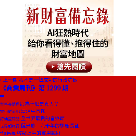
上一期
我不是一個成功的行政院長
《商業周刊》第 1299 期
為什麼是真人？
董事長嬉遊記
清湯牛肉麵
嘗小鮮筆記
全世界最貴的音樂節
詩仙堂閒話
薩米族 六千年的馴鹿長征
世界超旅行
輕鬆上手的實用藝術
特別報導