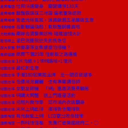
杜邦快速變身 關鍵購併130天
產業風雲
鬍鬚張誤踩三地雷 逼老董急道歉
產業報導
營造光線氣氛，詠真做遍五星飯店生意
產業報導
扳斷腳逼換殼！軟殼蟹飼養真相
特別報導
兩岸合資醫美診所 暗藏搶錢大計
大陸焦點
星巴克擺脫迷失的告急信
管理線上
林書豪隊友焦慮症怕搭機？
百大良醫
商周下個25年 往創新之路邁進
商周話題
1片肉紙＋1條網路線>1億元
封面故事
最紅的生意
封面故事
手握180個美妝品牌 比一間百貨還多
封面故事
低價烏克麗麗 也有專屬調音師
封面故事
女朋友商機 「網」進高消費男顧客
封面故事
網購大閘蟹 送上門還是活的
封面故事
拍短片教你穿 菜市場內衣店翻身
封面故事
未來上網血拼 摸得到也聞得到
封面故事
有光就能上網 LED竄出救命技術
國際視窗
一群科技怪咖 免費打造美國政府二‧○
國際視窗