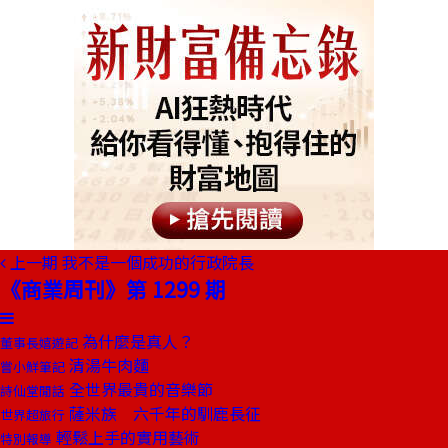
上一期
我不是一個成功的行政院長
《商業周刊》第 1299 期
為什麼是真人？
董事長嬉遊記
清湯牛肉麵
嘗小鮮筆記
全世界最貴的音樂節
詩仙堂閒話
薩米族 六千年的馴鹿長征
世界超旅行
輕鬆上手的實用藝術
特別報導