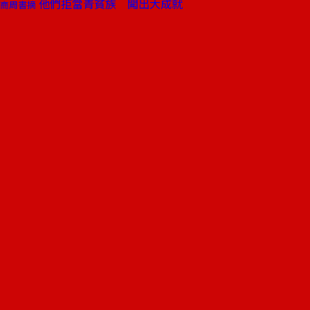
他們拒當青貧族 闖出大成就
商周書摘