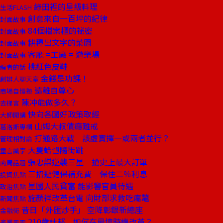
綠田裡的星級料理
生活FLASH
創意來自一百坪的紀律
封面故事
84個檔案櫃的祕密
封面故事
耕種出文字的菜園
封面故事
客廳 =工廠 = 遊樂場
封面故事
桃紅色皮鞋
編者的話
金錢是功課！
創辦人聊天室
遠離自尊心
商場自慢塾
陳冲能做多久？
去梯言
快向各國好政策取經
大師開講
山姆大叔債癮難戒
葛洛斯專欄
打通路大戰 該虛實擇一或兩者並行？
管理相對論
大隻蛤乸隨街跳
童言識李
張忠謀逆襲三星 搶史上最大訂單
商周話題
三招避健保補充費 保住二％利息
投資焦點
星國人民貧富 能影響官員待遇
政治焦點
施顏祥改革台電 向財部求救吃癟鼈
新聞焦點
昔日「外匯炒手」 空降彰銀新總座
金融街
210歲杜邦 如何在最壞時機改革？
產業風雲