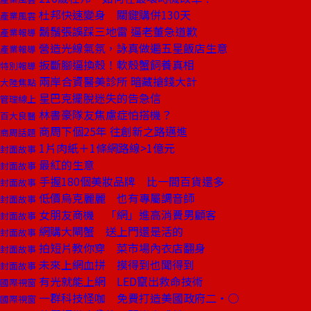
杜邦快速變身 關鍵購併130天
產業風雲
鬍鬚張誤踩三地雷 逼老董急道歉
產業報導
營造光線氣氛，詠真做遍五星飯店生意
產業報導
扳斷腳逼換殼！軟殼蟹飼養真相
特別報導
兩岸合資醫美診所 暗藏搶錢大計
大陸焦點
星巴克擺脫迷失的告急信
管理線上
林書豪隊友焦慮症怕搭機？
百大良醫
商周下個25年 往創新之路邁進
商周話題
1片肉紙＋1條網路線>1億元
封面故事
最紅的生意
封面故事
手握180個美妝品牌 比一間百貨還多
封面故事
低價烏克麗麗 也有專屬調音師
封面故事
女朋友商機 「網」進高消費男顧客
封面故事
網購大閘蟹 送上門還是活的
封面故事
拍短片教你穿 菜市場內衣店翻身
封面故事
未來上網血拼 摸得到也聞得到
封面故事
有光就能上網 LED竄出救命技術
國際視窗
一群科技怪咖 免費打造美國政府二‧○
國際視窗