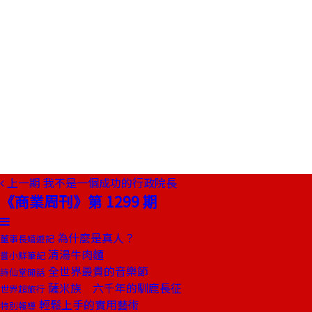
上一期
我不是一個成功的行政院長
《商業周刊》第 1299 期
為什麼是真人？
董事長嬉遊記
清湯牛肉麵
嘗小鮮筆記
全世界最貴的音樂節
詩仙堂閒話
薩米族 六千年的馴鹿長征
世界超旅行
輕鬆上手的實用藝術
特別報導