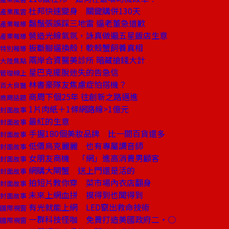
杜邦快速變身 關鍵購併130天
產業風雲
鬍鬚張誤踩三地雷 逼老董急道歉
產業報導
營造光線氣氛，詠真做遍五星飯店生意
產業報導
扳斷腳逼換殼！軟殼蟹飼養真相
特別報導
兩岸合資醫美診所 暗藏搶錢大計
大陸焦點
星巴克擺脫迷失的告急信
管理線上
林書豪隊友焦慮症怕搭機？
百大良醫
商周下個25年 往創新之路邁進
商周話題
1片肉紙＋1條網路線>1億元
封面故事
最紅的生意
封面故事
手握180個美妝品牌 比一間百貨還多
封面故事
低價烏克麗麗 也有專屬調音師
封面故事
女朋友商機 「網」進高消費男顧客
封面故事
網購大閘蟹 送上門還是活的
封面故事
拍短片教你穿 菜市場內衣店翻身
封面故事
未來上網血拼 摸得到也聞得到
封面故事
有光就能上網 LED竄出救命技術
國際視窗
一群科技怪咖 免費打造美國政府二‧○
國際視窗