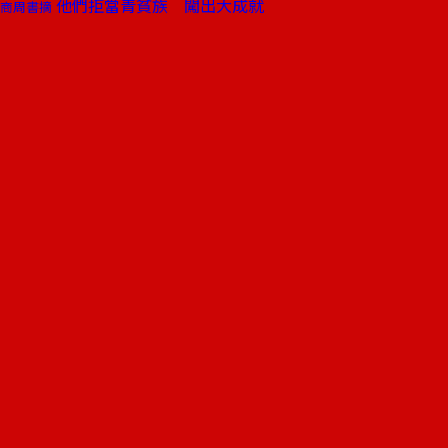
他們拒當青貧族 闖出大成就
商周書摘