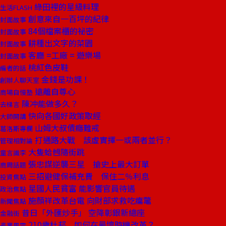
綠田裡的星級料理
生活FLASH
創意來自一百坪的紀律
封面故事
84個檔案櫃的祕密
封面故事
耕種出文字的菜園
封面故事
客廳 =工廠 = 遊樂場
封面故事
桃紅色皮鞋
編者的話
金錢是功課！
創辦人聊天室
遠離自尊心
商場自慢塾
陳冲能做多久？
去梯言
快向各國好政策取經
大師開講
山姆大叔債癮難戒
葛洛斯專欄
打通路大戰 該虛實擇一或兩者並行？
管理相對論
大隻蛤乸隨街跳
童言識李
張忠謀逆襲三星 搶史上最大訂單
商周話題
三招避健保補充費 保住二％利息
投資焦點
星國人民貧富 能影響官員待遇
政治焦點
施顏祥改革台電 向財部求救吃癟鼈
新聞焦點
昔日「外匯炒手」 空降彰銀新總座
金融街
210歲杜邦 如何在最壞時機改革？
產業風雲