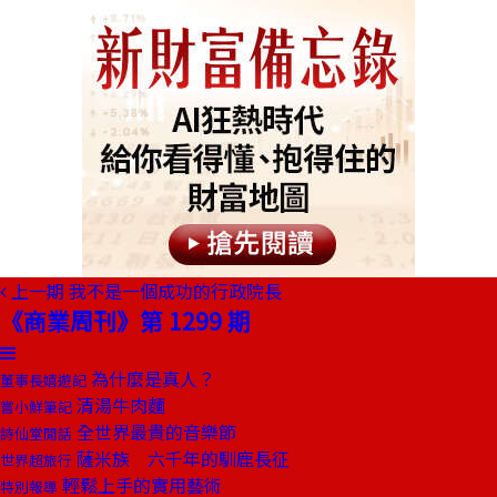
上一期
我不是一個成功的行政院長
《商業周刊》第 1299 期
為什麼是真人？
董事長嬉遊記
清湯牛肉麵
嘗小鮮筆記
全世界最貴的音樂節
詩仙堂閒話
薩米族 六千年的馴鹿長征
世界超旅行
輕鬆上手的實用藝術
特別報導