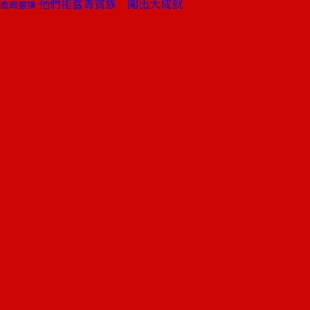
他們拒當青貧族 闖出大成就
商周書摘