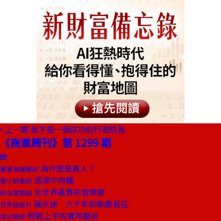
上一期
我不是一個成功的行政院長
《商業周刊》第 1299 期
為什麼是真人？
董事長嬉遊記
清湯牛肉麵
嘗小鮮筆記
全世界最貴的音樂節
詩仙堂閒話
薩米族 六千年的馴鹿長征
世界超旅行
輕鬆上手的實用藝術
特別報導