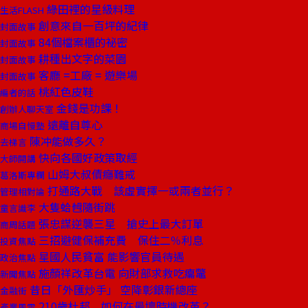
綠田裡的星級料理
生活FLASH
創意來自一百坪的紀律
封面故事
84個檔案櫃的祕密
封面故事
耕種出文字的菜園
封面故事
客廳 =工廠 = 遊樂場
封面故事
桃紅色皮鞋
編者的話
金錢是功課！
創辦人聊天室
遠離自尊心
商場自慢塾
陳冲能做多久？
去梯言
快向各國好政策取經
大師開講
山姆大叔債癮難戒
葛洛斯專欄
打通路大戰 該虛實擇一或兩者並行？
管理相對論
大隻蛤乸隨街跳
童言識李
張忠謀逆襲三星 搶史上最大訂單
商周話題
三招避健保補充費 保住二％利息
投資焦點
星國人民貧富 能影響官員待遇
政治焦點
施顏祥改革台電 向財部求救吃癟鼈
新聞焦點
昔日「外匯炒手」 空降彰銀新總座
金融街
210歲杜邦 如何在最壞時機改革？
產業風雲