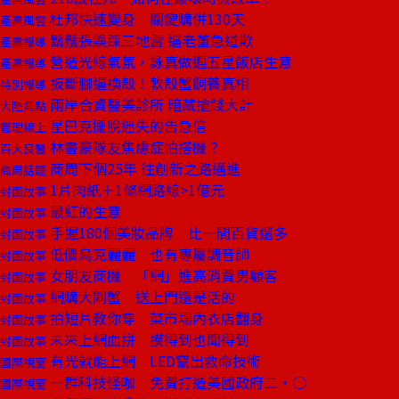
杜邦快速變身 關鍵購併130天
產業風雲
鬍鬚張誤踩三地雷 逼老董急道歉
產業報導
營造光線氣氛，詠真做遍五星飯店生意
產業報導
扳斷腳逼換殼！軟殼蟹飼養真相
特別報導
兩岸合資醫美診所 暗藏搶錢大計
大陸焦點
星巴克擺脫迷失的告急信
管理線上
林書豪隊友焦慮症怕搭機？
百大良醫
商周下個25年 往創新之路邁進
商周話題
1片肉紙＋1條網路線>1億元
封面故事
最紅的生意
封面故事
手握180個美妝品牌 比一間百貨還多
封面故事
低價烏克麗麗 也有專屬調音師
封面故事
女朋友商機 「網」進高消費男顧客
封面故事
網購大閘蟹 送上門還是活的
封面故事
拍短片教你穿 菜市場內衣店翻身
封面故事
未來上網血拼 摸得到也聞得到
封面故事
有光就能上網 LED竄出救命技術
國際視窗
一群科技怪咖 免費打造美國政府二‧○
國際視窗