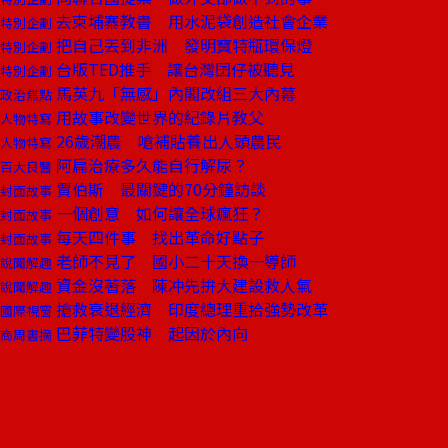
去柬埔寨教書 用水泥袋創造社會企業
特別企劃
把自己丟到非洲 發明寶特瓶環保燈
特別企劃
台版TED推手 讓台灣囝仔被聽見
特別企劃
馬英九「無感」內閣改組三大內幕
政治焦點
用故事改變世界的紀錄片教父
人物特寫
26歲潮農 嗆補貼養出人頭農民
人物特寫
阿扁治療多久能自行解尿？
百大良醫
賈伯斯 最關鍵的70分鐘訪談
封面故事
一個創意 如何讓全球瘋狂？
封面故事
每天四件事 找出革命好點子
封面故事
老師不見了 國小二十天換一導師
說聞解趣
資金沒著落 陳冲先拚大建設救人氣
說聞解趣
搶救衰退經濟 印度總理重拾強勢改革
國際視窗
巴菲特變股神 起因於內向
商周書摘