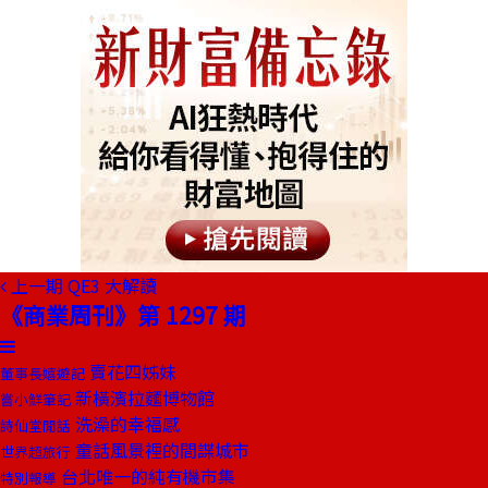
上一期
QE3 大解讀
《商業周刊》第 1297 期
賣花四姊妹
董事長嬉遊記
新橫濱拉麵博物館
嘗小鮮筆記
洗澡的幸福感
詩仙堂閒話
童話風景裡的間諜城市
世界超旅行
台北唯一的純有機市集
特別報導