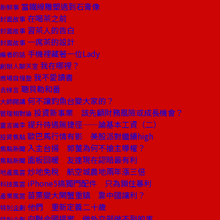
當鐵線雕塑遇到石膏像
新鮮事
在喝茶之前
封面故事
習茶人的告白
封面故事
一席茶的設計
封面故事
手機裡藏著一位Lady
編者的話
我在哪裡？
創辦人聊天室
我不愛讀書
商場自慢塾
聰貝勒和番
去梯言
何不讓釣魚台變大家的？
大師開講
投資新事業 該先顧財務風險或成長機會？
管理相對論
提升待遇無捷徑——論基本工資（二）
童言識李
歐巴馬行情有影 美股派對繼續high
投資焦點
入主台揚 郭董為何不搶主導權？
焦點新聞
面板回暖 友達現在認賠最有利
焦點新聞
炒地免稅 航空城農地兩年漲三倍
地產風雲
iPhone5搞獨門配件 只為鎖住暴利
科技風雲
苗栗變大閘蟹重鎮 靠中國讓利？
產業風雲
他們 重新定義二十歲
特別企劃
向聯合國提案 做外交部做不到的事
特別企劃