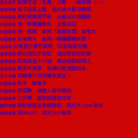
投機也是「生產」活動——論投機（一）
童言識李
電子投票上路 委託書大戰沒戲唱
焦點新聞
微軟劈腿賣平板 台廠沒本錢翻臉
科技風雲
統一集團羅智先 全面接班
封面故事
統一集團 要用「無趣治理」當老大
封面故事
台灣老大 能用一碗麵翻轉劣勢？
封面故事
彭老重打豪宅貸款 防金融黑天鵝
金融街
郭台強尬王雪紅 端出新秘密武器
產業風雲
民宿產值十六億 被迫偷聘經理人
產業風雲
雙赤字夾擊 金磚印度瀕臨除名
投資焦點
梁朝偉少吃肉罹患貧血？
百大良醫
對手 變幫手
封面故事
四招數 讓敵人替你賺錢
封面故事
三步驟 提高結盟成功率
封面故事
微軟想娶企業版臉書 再吹大.com泡沫
國際視窗
調停SOP 搞定大小衝突
商周書摘