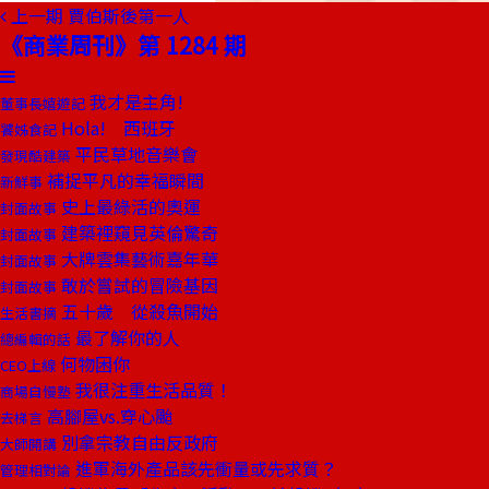
上一期
賈伯斯後第一人
《商業周刊》第 1284 期
我才是主角!
董事長嬉遊記
Hola! 西班牙
饕姊食記
平民草地音樂會
發現酷建築
補捉平凡的幸福瞬間
新鮮事
史上最綠活的奧運
封面故事
建築裡窺見英倫驚奇
封面故事
大牌雲集藝術嘉年華
封面故事
敢於嘗試的冒險基因
封面故事
五十歲 從殺魚開始
生活書摘
最了解你的人
總編輯的話
何物困你
CEO上線
我很注重生活品質！
商場自慢塾
高腳屋vs.穿心颱
去梯言
別拿宗教自由反政府
大師開講
進軍海外產品該先衝量或先求質？
管理相對論