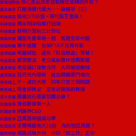
核心產品該走自製模式或轉向外包？
管理相對論
打壓漲價代價大——論競爭（三）
童言識李
營收少700億，兩代股王重摔！
科技風雲
周永明深陷單打困境
科技風雲
蔡明介雪恥三計到位
科技風雲
羅智先要率統一超 追趕全家中國
焦點新聞
美牛過關 台美FTA不見得有影
焦點新聞
希臘解危 還有「財政懸崖」等著！
全球話題
都更變法 老公寓房價休想再膨風
地產風雲
老是藉口建教合作 大同被控搬錢
產業風雲
日月光內線案 扯出鋼鐵豪門情仇
產業風雲
不一樣的大學 四年只答三個問題
教育線上
宿舍即教室 室友就是我的教授
教育線上
膽囊結石需要割膽治療？
百大良醫
賈伯斯後第一人
封面故事
網路界CEO
封面故事
亞馬遜帝國成功學
封面故事
沃爾瑪營收大10倍 為何怕亞馬遜？
封面故事
報路況賺外快 中印「微工作」正夯
國際視窗