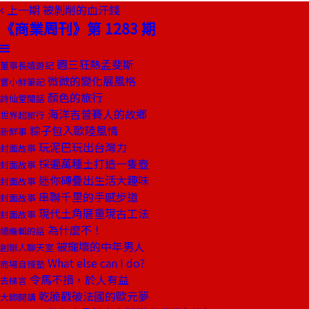
上一期
被剝削的血汗錢
《商業周刊》第 1283 期
週三狂熱孟斐斯
董事長嬉遊記
微微的變化展風格
嘗小鮮筆記
顏色的旅行
詩仙堂閒話
海洋吉普賽人的故鄉
世界超旅行
粽子包入歐陸風情
新鮮事
玩泥巴玩出台灣力
封面故事
採遍萬種土打造一隻壺
封面故事
迷你磚疊出生活大趣味
封面故事
串聯千里的手感步道
封面故事
現代土角厝重現古工法
封面故事
為什麼不！
總編輯的話
被寵壞的中年男人
創辦人聊天室
What else can I do?
商場自慢塾
令馬不損，於人有益
去梯言
乾脆戳破法國的歐元夢
大師開講