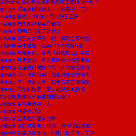
核心產品該走自製模式或轉向外包？
管理相對論
打壓漲價代價大——論競爭（三）
童言識李
營收少700億，兩代股王重摔！
科技風雲
周永明深陷單打困境
科技風雲
蔡明介雪恥三計到位
科技風雲
羅智先要率統一超 追趕全家中國
焦點新聞
美牛過關 台美FTA不見得有影
焦點新聞
希臘解危 還有「財政懸崖」等著！
全球話題
都更變法 老公寓房價休想再膨風
地產風雲
老是藉口建教合作 大同被控搬錢
產業風雲
日月光內線案 扯出鋼鐵豪門情仇
產業風雲
不一樣的大學 四年只答三個問題
教育線上
宿舍即教室 室友就是我的教授
教育線上
膽囊結石需要割膽治療？
百大良醫
賈伯斯後第一人
封面故事
網路界CEO
封面故事
亞馬遜帝國成功學
封面故事
沃爾瑪營收大10倍 為何怕亞馬遜？
封面故事
報路況賺外快 中印「微工作」正夯
國際視窗