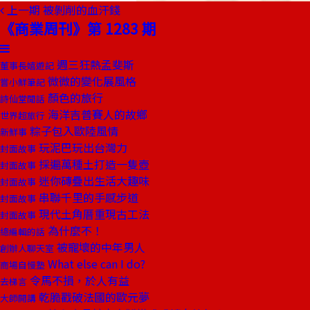
上一期
被剝削的血汗錢
《商業周刊》第 1283 期
週三狂熱孟斐斯
董事長嬉遊記
微微的變化展風格
嘗小鮮筆記
顏色的旅行
詩仙堂閒話
海洋吉普賽人的故鄉
世界超旅行
粽子包入歐陸風情
新鮮事
玩泥巴玩出台灣力
封面故事
採遍萬種土打造一隻壺
封面故事
迷你磚疊出生活大趣味
封面故事
串聯千里的手感步道
封面故事
現代土角厝重現古工法
封面故事
為什麼不！
總編輯的話
被寵壞的中年男人
創辦人聊天室
What else can I do?
商場自慢塾
令馬不損，於人有益
去梯言
乾脆戳破法國的歐元夢
大師開講