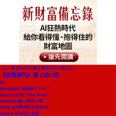
上一期
郭台銘不願公開的150分鐘談話
《商業周刊》第 1280 期
我就是不下水！
董事長嬉遊記
歡度Coffee Break
饕姊食記
鐵人復興計畫
發現酷建築
台灣角落的生命故事
新鮮事
幸福員工食堂
封面故事