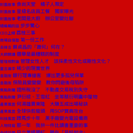
食尚天堂 橘子人限定
封面故事
星級名店員工餐 獨家曝光
封面故事
老闆是大廚 辦公室變灶腳
封面故事
步步驚心
總編輯的話
荔枝三事
CEO上線
第一份工作
商場自慢塾
蘇貞昌的「蕭何」何在？
去梯言
選舉是最糟糕的制度
大師開講
管理女性人才 該採柔性文化或剛性文化？
管理相對論
稀少的現實世界
童言識李
銀行理專搶客 爆出更多孤兒保單
金融街
保險員變變變 教你閃避後母陷阱
金融街
證所稅沒了 不動產交易稅別失守
焦點新聞
尹衍樑、王雪紅 坐等蔡衍明囊中獵物
焦點新聞
何湯雄賣東隆 大賺五成出場秘訣
產業風雲
全球快剪龍頭 用SOP寶典攻台
產業風雲
蹲馬步十年 黑手廠變光電設備商
科技風雲
那一年 我拚一件比讀書重要的事
人物特寫
日立業績獨紅 勝在「見好就收」
全球話題