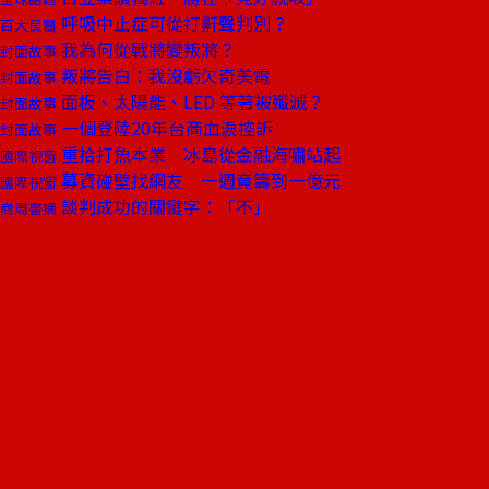
呼吸中止症可從打鼾聲判別？
百大良醫
我為何從戰將變叛將？
封面故事
叛將告白：我沒虧欠奇美電
封面故事
面板、太陽能、LED 等著被殲滅？
封面故事
一個登陸20年台商血淚控訴
封面故事
重拾打魚本業 冰島從金融海嘯站起
國際視窗
募資碰壁找網友 一週竟籌到一億元
國際視窗
談判成功的關鍵字：「不」
商周書摘