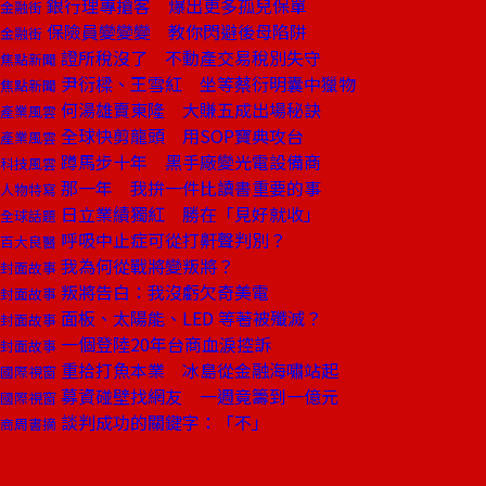
銀行理專搶客 爆出更多孤兒保單
金融街
保險員變變變 教你閃避後母陷阱
金融街
證所稅沒了 不動產交易稅別失守
焦點新聞
尹衍樑、王雪紅 坐等蔡衍明囊中獵物
焦點新聞
何湯雄賣東隆 大賺五成出場秘訣
產業風雲
全球快剪龍頭 用SOP寶典攻台
產業風雲
蹲馬步十年 黑手廠變光電設備商
科技風雲
那一年 我拚一件比讀書重要的事
人物特寫
日立業績獨紅 勝在「見好就收」
全球話題
呼吸中止症可從打鼾聲判別？
百大良醫
我為何從戰將變叛將？
封面故事
叛將告白：我沒虧欠奇美電
封面故事
面板、太陽能、LED 等著被殲滅？
封面故事
一個登陸20年台商血淚控訴
封面故事
重拾打魚本業 冰島從金融海嘯站起
國際視窗
募資碰壁找網友 一週竟籌到一億元
國際視窗
談判成功的關鍵字：「不」
商周書摘