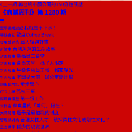
上一期
郭台銘不願公開的150分鐘談話
《商業周刊》第 1280 期
我就是不下水！
董事長嬉遊記
歡度Coffee Break
饕姊食記
鐵人復興計畫
發現酷建築
台灣角落的生命故事
新鮮事
幸福員工食堂
封面故事
食尚天堂 橘子人限定
封面故事
星級名店員工餐 獨家曝光
封面故事
老闆是大廚 辦公室變灶腳
封面故事
步步驚心
總編輯的話
荔枝三事
CEO上線
第一份工作
商場自慢塾
蘇貞昌的「蕭何」何在？
去梯言
選舉是最糟糕的制度
大師開講
管理女性人才 該採柔性文化或剛性文化？
管理相對論
稀少的現實世界
童言識李