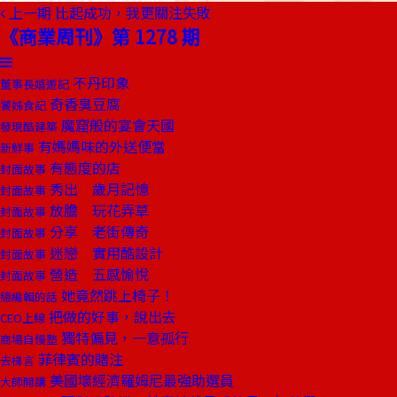
上一期
比起成功，我更關注失敗
《商業周刊》第 1278 期
不丹印象
董事長嬉遊記
奇香臭豆腐
饕姊食記
魔窟般的宴會天國
發現酷建築
有媽媽味的外送便當
新鮮事
有態度的店
封面故事
秀出 歲月記憶
封面故事
放膽 玩花弄草
封面故事
分享 老街傳奇
封面故事
迷戀 實用酷設計
封面故事
營造 五感愉悅
封面故事
她竟然跳上椅子！
總編輯的話
把做的好事，說出去
CEO上線
獨特偏見，一意孤行
商場自慢塾
菲律賓的賭注
去梯言
美國壞經濟羅姆尼最強助選員
大師開講