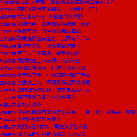
面對歹時機 該直接裁員或放員工無薪假？
管理相對論
高所得高稅率的損失——論稅制（三）
童言識李
徐旭東被Sogo案掐住四大命脈
焦點新聞
沒敲門磚 企業難找馬總統「溝通」
焦點新聞
台股變死水 證券業恐裁員四成
金融街
歐銀拖累拉美基金 反彈等下半年
投資焦點
自造者運動 將改變製造業！
特別企劃
第三次工業革命 從家中展開
特別企劃
揭開臉書上市身價三兆的秘密
科技風雲
中輟生董事長 打造垃圾界7-11
產業風雲
從盲點下手 小機車廠迎戰三巨頭
產業風雲
台戲攻上海 票價貴兩成照樣爆棚
產業風雲
拋開獨行俠性格 成就自我與他人
人物特寫
孫燕姿懷孕能吃生魚片嗎？
百大良醫
私校大爆炸
封面故事
從教改擁護者變私校生家長 「那一夜， 我痛哭一整晚
封面故事
小六開始衝刺大學！
封面故事
先問自己3件事 再送孩子進私校
封面故事
扯！我們納稅補貼富家子上私校
封面故事